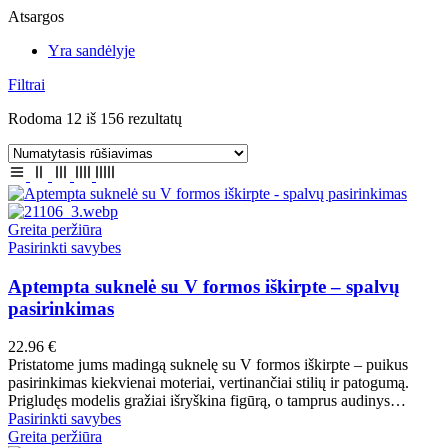
Atsargos
Yra sandėlyje
Filtrai
Rodoma 12 iš 156 rezultatų
Greita peržiūra
This
Pasirinkti savybes
product
has
Aptempta suknelė su V formos iškirpte – spalvų
multiple
pasirinkimas
variants.
The
22.96
€
options
Pristatome jums madingą suknelę su V formos iškirpte – puikus
may
pasirinkimas kiekvienai moteriai, vertinančiai stilių ir patogumą.
be
Prigludęs modelis gražiai išryškina figūrą, o tamprus audinys…
chosen
This
Pasirinkti savybes
on
product
Greita peržiūra
the