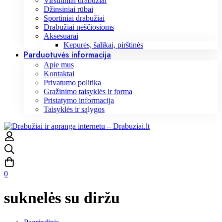
Viršutiniai drabužiai
Džinsiniai rūbai
Sportiniai drabužiai
Drabužiai nėščiosioms
Aksesuarai
Kepurės, šalikai, pirštinės
Parduotuvės informacija
Apie mus
Kontaktai
Privatumo politika
Gražinimo taisyklės ir forma
Pristatymo informacija
Taisyklės ir sąlygos
0
suknelės su diržu