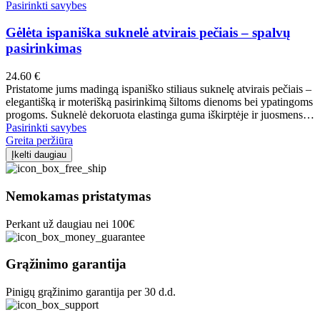
page
The
This
Pasirinkti savybes
options
product
may
has
Gėlėta ispaniška suknelė atvirais pečiais – spalvų
be
multiple
pasirinkimas
chosen
variants.
on
The
24.60
€
the
options
Pristatome jums madingą ispaniško stiliaus suknelę atvirais pečiais –
product
may
elegantišką ir moterišką pasirinkimą šiltoms dienoms bei ypatingoms
page
be
progoms. Suknelė dekoruota elastinga guma iškirptėje ir juosmens…
chosen
This
Pasirinkti savybes
on
product
Greita peržiūra
the
has
Įkelti daugiau
product
multiple
page
variants.
The
Nemokamas pristatymas
options
may
Perkant už daugiau nei 100€
be
chosen
on
Grąžinimo garantija
the
product
Pinigų grąžinimo garantija per 30 d.d.
page