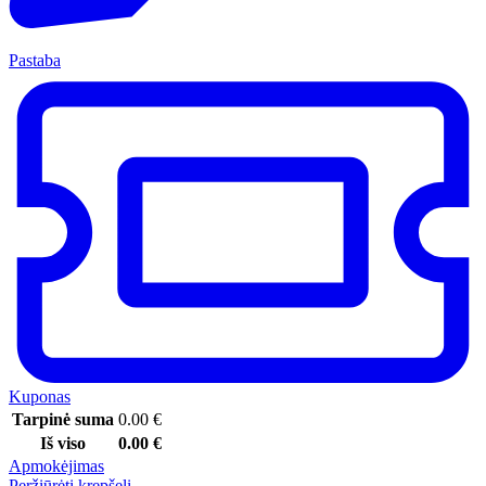
Pastaba
Kuponas
Tarpinė suma
0.00
€
Iš viso
0.00
€
Apmokėjimas
Peržiūrėti krepšelį