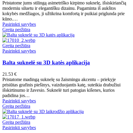
Pristatome jums stilingą asimetriško kirpimo suknelę, išsiskiriančią
product
may
moderniu siluetu ir elegantišku dizainu. Pagaminta iš aukštos
page
be
kokybės medžiagos, ji užtikrina komfortą ir puikiai priglunda prie
chosen
kūno.…
on
This
Pasirinkti savybes
the
product
Greita peržiūra
product
has
page
multiple
variants.
Greita peržiūra
The
This
Pasirinkti savybes
options
product
may
has
Balta suknelė su 3D katės aplikacija
be
multiple
chosen
variants.
21.53
€
on
The
Pristatome madingą suknelę su žaismingu akcentu – priekyje
the
options
prisiūtas grafinis piešinys, vaizduojantis katę, suteikia drabužiui
product
may
išskirtinumo ir žavesio. Suknelė turi patogias kišenes, kurios
page
be
padidina jos…
chosen
This
Pasirinkti savybes
on
product
Greita peržiūra
the
has
product
multiple
page
variants.
Greita peržiūra
The
This
Pasirinkti savybes
options
product