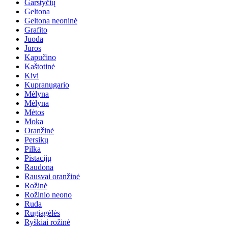
Garstyčių
Geltona
Geltona neoninė
Grafito
Juoda
Jūros
Kapučino
Kaštotinė
Kivi
Kupranugario
Mėlyna
Mėlyna
Mėtos
Moka
Oranžinė
Persikų
Pilka
Pistacijų
Raudona
Rausvai oranžinė
Rožinė
Rožinio neono
Ruda
Rugiagėlės
Ryškiai rožinė