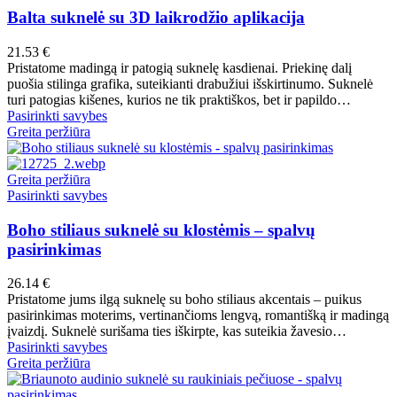
may
has
Balta suknelė su 3D laikrodžio aplikacija
be
multiple
chosen
variants.
21.53
€
on
The
Pristatome madingą ir patogią suknelę kasdienai. Priekinę dalį
the
options
puošia stilinga grafika, suteikianti drabužiui išskirtinumo. Suknelė
product
may
turi patogias kišenes, kurios ne tik praktiškos, bet ir papildo…
page
be
This
Pasirinkti savybes
chosen
product
Greita peržiūra
on
has
the
multiple
product
variants.
Greita peržiūra
page
The
This
Pasirinkti savybes
options
product
may
has
Boho stiliaus suknelė su klostėmis – spalvų
be
multiple
pasirinkimas
chosen
variants.
on
The
26.14
€
the
options
Pristatome jums ilgą suknelę su boho stiliaus akcentais – puikus
product
may
pasirinkimas moterims, vertinančioms lengvą, romantišką ir madingą
page
be
įvaizdį. Suknelė surišama ties iškirpte, kas suteikia žavesio…
chosen
This
Pasirinkti savybes
on
product
Greita peržiūra
the
has
product
multiple