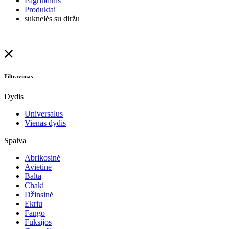
Pagrindinis
Produktai
suknelės su diržu
Filtravimas
Dydis
Universalus
Vienas dydis
Spalva
Abrikosinė
Avietinė
Balta
Chaki
Džinsinė
Ekriu
Fango
Fuksijos