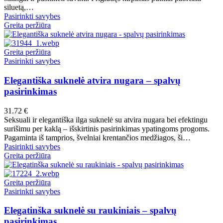
page
be
siluetą,…
chosen
This
Pasirinkti savybes
on
product
Greita peržiūra
the
has
product
multiple
page
variants.
Greita peržiūra
The
This
Pasirinkti savybes
options
product
may
has
Elegantiška suknelė atvira nugara – spalvų
be
multiple
pasirinkimas
chosen
variants.
on
The
31.72
€
the
options
Seksuali ir elegantiška ilga suknelė su atvira nugara bei efektingu
product
may
surišimu per kaklą – išskirtinis pasirinkimas ypatingoms progoms.
page
be
Pagaminta iš tamprios, švelniai krentančios medžiagos, ši…
chosen
This
Pasirinkti savybes
on
product
Greita peržiūra
the
has
product
multiple
page
variants.
Greita peržiūra
The
This
Pasirinkti savybes
options
product
may
has
Elegatinška suknelė su raukiniais – spalvų
be
multiple
pasirinkimas