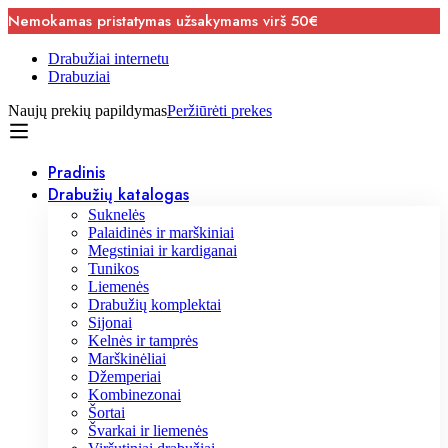
Nemokamas pristatymas užsakymams virš 50€
Drabužiai internetu
Drabuziai
Naujų prekių papildymas
Peržiūrėti prekes
Pradinis
Drabužių katalogas
Suknelės
Palaidinės ir marškiniai
Megstiniai ir kardiganai
Tunikos
Liemenės
Drabužių komplektai
Sijonai
Kelnės ir tamprės
Marškinėliai
Džemperiai
Kombinezonai
Šortai
Švarkai ir liemenės