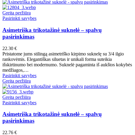
has
product
multiple
page
variants.
Greita peržiūra
The
This
Pasirinkti savybes
options
product
may
has
Asimetriška trikotažinė suknelė – spalvų
be
multiple
pasirinkimas
chosen
variants.
on
The
22.30
€
the
options
Pristatome jums stilingą asimetriško kirpimo suknelę su 3/4 ilgio
product
may
rankovėmis. Elegantiškas siluetas ir unikali forma suteikia
page
be
išskirtinumo bei modernumo. Suknelė pagaminta iš aukštos kokybės
chosen
medžiagos,…
on
This
Pasirinkti savybes
the
product
Greita peržiūra
product
has
page
multiple
variants.
Greita peržiūra
The
This
Pasirinkti savybes
options
product
may
has
Asimetriška trikotažinė suknelė – spalvų
be
multiple
pasirinkimas
chosen
variants.
on
The
22.76
€
the
options