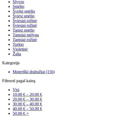
Slyvos
Smėlio
Švelni smėlio
Šviesi smėlio
Šviesiai rožinė
Šviesiai rožinė
Tamsi smėlio
Tamsiai mėlyna
Tamsiai rožinė
Turkio
Violetinė
Žalia
Kategorija
Moteriški drabužiai
(156)
Filtruoti pagal kainą
Visi
10.00
€
–
20.00
€
20.00
€
–
30.00
€
30.00
€
–
40.00
€
40.00
€
–
50.00
€
50.00
€
+