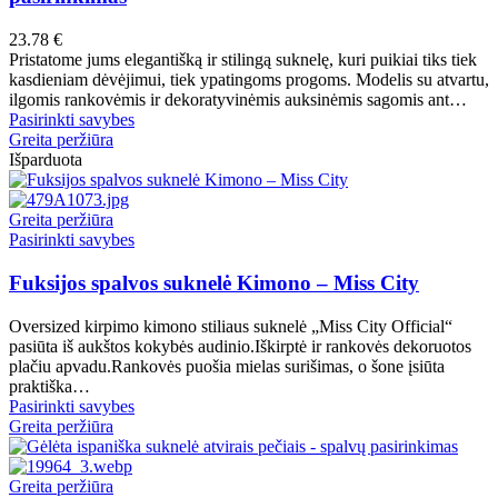
chosen
variants.
on
The
23.78
€
the
options
Pristatome jums elegantišką ir stilingą suknelę, kuri puikiai tiks tiek
product
may
kasdieniam dėvėjimui, tiek ypatingoms progoms. Modelis su atvartu,
page
be
ilgomis rankovėmis ir dekoratyvinėmis auksinėmis sagomis ant…
chosen
This
Pasirinkti savybes
on
product
Greita peržiūra
the
has
Išparduota
product
multiple
page
variants.
The
Greita peržiūra
options
This
Pasirinkti savybes
may
product
be
has
Fuksijos spalvos suknelė Kimono – Miss City
chosen
multiple
on
variants.
Oversized kirpimo kimono stiliaus suknelė „Miss City Official“
the
The
pasiūta iš aukštos kokybės audinio.Iškirptė ir rankovės dekoruotos
product
options
plačiu apvadu.Rankovės puošia mielas surišimas, o šone įsiūta
page
may
praktiška…
be
This
Pasirinkti savybes
chosen
product
Greita peržiūra
on
has
the
multiple
product
variants.
Greita peržiūra