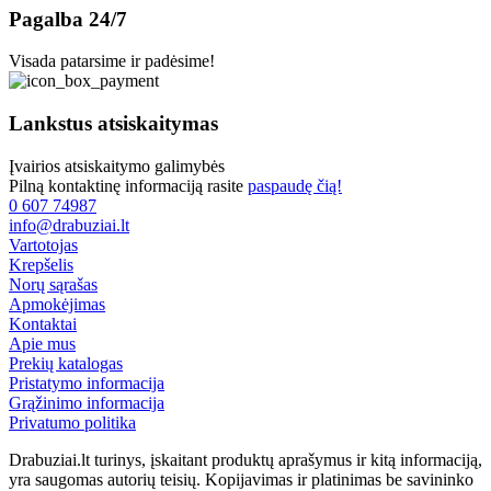
Pagalba 24/7
Visada patarsime ir padėsime!
Lankstus atsiskaitymas
Įvairios atsiskaitymo galimybės
Pilną kontaktinę informaciją rasite
paspaudę čią!
0 607 74987
info@drabuziai.lt
Vartotojas
Krepšelis
Norų sąrašas
Apmokėjimas
Kontaktai
Apie mus
Prekių katalogas
Pristatymo informacija
Grąžinimo informacija
Privatumo politika
Drabuziai.lt turinys, įskaitant produktų aprašymus ir kitą informaciją,
yra saugomas autorių teisių. Kopijavimas ir platinimas be savininko