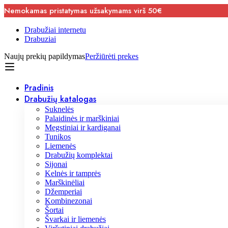
Nemokamas pristatymas užsakymams virš 50€
Drabužiai internetu
Drabuziai
Naujų prekių papildymas
Peržiūrėti prekes
Pradinis
Drabužių katalogas
Suknelės
Palaidinės ir marškiniai
Megstiniai ir kardiganai
Tunikos
Liemenės
Drabužių komplektai
Sijonai
Kelnės ir tamprės
Marškinėliai
Džemperiai
Kombinezonai
Šortai
Švarkai ir liemenės