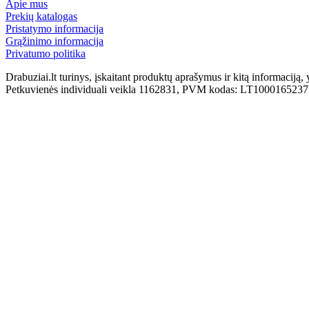
Apie mus
Prekių katalogas
Pristatymo informacija
Grąžinimo informacija
Privatumo politika
Drabuziai.lt turinys, įskaitant produktų aprašymus ir kitą informacij
Petkuvienės individuali veikla 1162831, PVM kodas: LT100016523