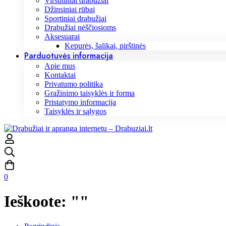
Viršutiniai drabužiai
Džinsiniai rūbai
Sportiniai drabužiai
Drabužiai nėščiosioms
Aksesuarai
Kepurės, šalikai, pirštinės
Parduotuvės informacija
Apie mus
Kontaktai
Privatumo politika
Gražinimo taisyklės ir forma
Pristatymo informacija
Taisyklės ir sąlygos
0
Ieškoote: ""