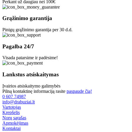
Perkant už daugiau nei 100€
Grąžinimo garantija
Pinigų grąžinimo garantija per 30 d.d.
Pagalba 24/7
Visada patarsime ir padėsime!
Lankstus atsiskaitymas
Įvairios atsiskaitymo galimybės
Pilną kontaktinę informaciją rasite
paspaudę čią!
0 607 74987
info@drabuziai.lt
Vartotojas
Krepšelis
Norų sąrašas
Apmokėjimas
Kontaktai