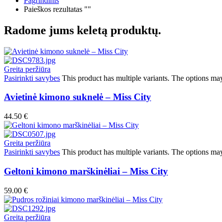
Pagrindinis
Paieškos rezultatas ""
Radome jums keletą produktų.
Greita peržiūra
Pasirinkti savybes
This product has multiple variants. The options ma
Avietinė kimono suknelė – Miss City
44.50
€
Greita peržiūra
Pasirinkti savybes
This product has multiple variants. The options ma
Geltoni kimono marškinėliai – Miss City
59.00
€
Greita peržiūra