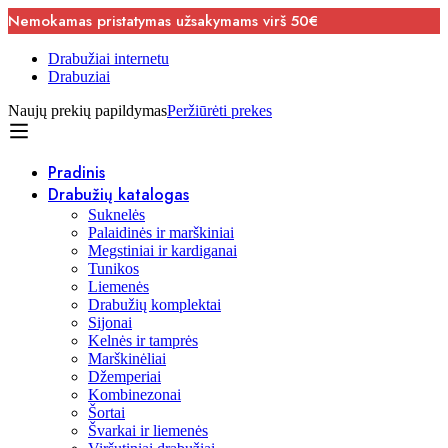
Nemokamas pristatymas užsakymams virš 50€
Drabužiai internetu
Drabuziai
Naujų prekių papildymas
Peržiūrėti prekes
Pradinis
Drabužių katalogas
Suknelės
Palaidinės ir marškiniai
Megstiniai ir kardiganai
Tunikos
Liemenės
Drabužių komplektai
Sijonai
Kelnės ir tamprės
Marškinėliai
Džemperiai
Kombinezonai
Šortai
Švarkai ir liemenės