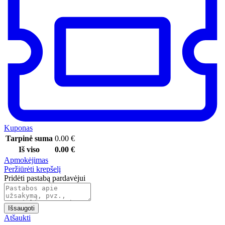
Kuponas
Tarpinė suma
0.00
€
Iš viso
0.00
€
Apmokėjimas
Peržiūrėti krepšelį
Pridėti pastabą pardavėjui
Išsaugoti
Atšaukti