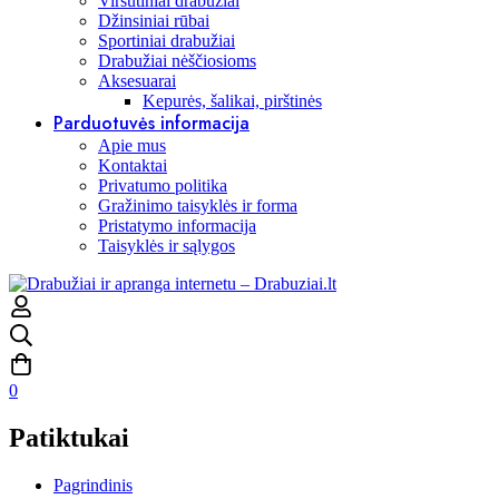
Viršutiniai drabužiai
Džinsiniai rūbai
Sportiniai drabužiai
Drabužiai nėščiosioms
Aksesuarai
Kepurės, šalikai, pirštinės
Parduotuvės informacija
Apie mus
Kontaktai
Privatumo politika
Gražinimo taisyklės ir forma
Pristatymo informacija
Taisyklės ir sąlygos
0
Patiktukai
Pagrindinis