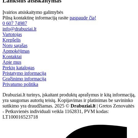
Lankstus atsiskaitymas
Įvairios atsiskaitymo galimybės
Pilną kontaktinę informaciją rasite
paspaudę čią!
0 607 74987
info@drabuziai.lt
Vartotojas
Krepšelis
Norų sąrašas
Apmokėjimas
Kontaktai
Apie mus
Prekių katalogas
Pristatymo informacija
Grąžinimo informacija
Privatumo politika
Drabuziai.lt turinys, įskaitant produktų aprašymus ir kitą informaciją,
yra saugomas autorių teisių. Kopijavimas ir platinimas be savininko
sutikimo yra draudžiamas. 2025 ©
Drabuziai.lt
| Gretos Zenovaitės
- Petkuvienės individuali veikla 1162831, PVM kodas:
LT100016523718