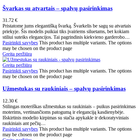
Švarkas su atvartais – spalvų pasirinkimas
31.72
€
Pristatome jums elegantišką švarką. Švarkelis be sagų su atvartais
priekyje. Šis modelis puikiai tiks įvairiems siluetams, bet kokiam
stiliui suteiks elegancijos. Tai pagrindinis kiekvieno garderobo…
Pasirinkti savybes
This product has multiple variants. The options
may be chosen on the product page
Greita peržiūra
Greita peržiūra
Pasirinkti savybes
This product has multiple variants. The options
may be chosen on the product page
Užmestukas su raukiniais – spalvų pasirinkimas
12.30
€
Stilingas moteriškas užmestukas su raukiniais – puikus pasirinkimas
moterims, vertinančioms patogumą ir eleganciją kasdienybėje.
Išskirtinis modelio kirpimas su stačia apykakle ir dekoratyviniais
raukiniais ant pečių…
Pasirinkti savybes
This product has multiple variants. The options
may be chosen on the product page