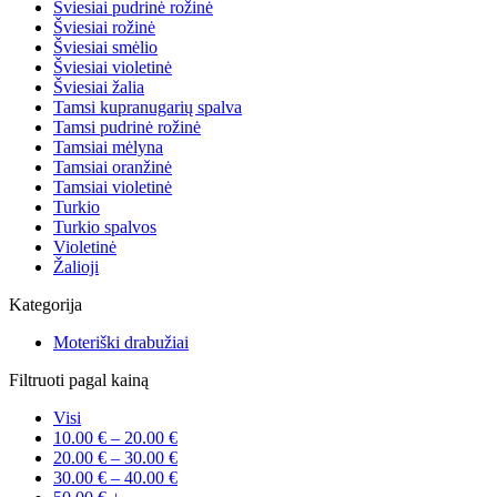
Šviesiai pudrinė rožinė
Šviesiai rožinė
Šviesiai smėlio
Šviesiai violetinė
Šviesiai žalia
Tamsi kupranugarių spalva
Tamsi pudrinė rožinė
Tamsiai mėlyna
Tamsiai oranžinė
Tamsiai violetinė
Turkio
Turkio spalvos
Violetinė
Žalioji
Kategorija
Moteriški drabužiai
Filtruoti pagal kainą
Visi
10.00
€
–
20.00
€
20.00
€
–
30.00
€
30.00
€
–
40.00
€