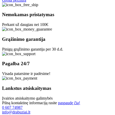
Greita peržiūra
Nemokamas pristatymas
Perkant už daugiau nei 100€
Grąžinimo garantija
Pinigų grąžinimo garantija per 30 d.d.
Pagalba 24/7
Visada patarsime ir padėsime!
Lankstus atsiskaitymas
Įvairios atsiskaitymo galimybės
Pilną kontaktinę informaciją rasite
paspaudę čią!
0 607 74987
info@drabuziai.lt