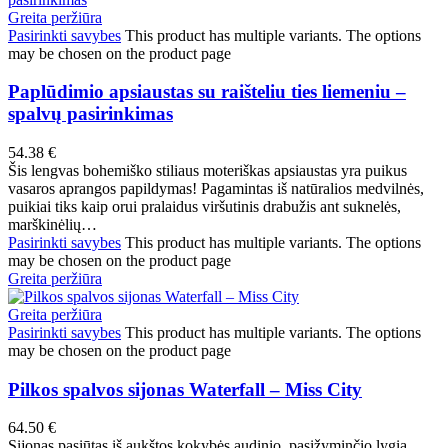
Greita peržiūra
Pasirinkti savybes
This product has multiple variants. The options
may be chosen on the product page
Paplūdimio apsiaustas su raišteliu ties liemeniu –
spalvų pasirinkimas
54.38
€
Šis lengvas bohemiško stiliaus moteriškas apsiaustas yra puikus
vasaros aprangos papildymas! Pagamintas iš natūralios medvilnės,
puikiai tiks kaip orui pralaidus viršutinis drabužis ant suknelės,
marškinėlių…
Pasirinkti savybes
This product has multiple variants. The options
may be chosen on the product page
Greita peržiūra
Greita peržiūra
Pasirinkti savybes
This product has multiple variants. The options
may be chosen on the product page
Pilkos spalvos sijonas Waterfall – Miss City
64.50
€
Sijonas pasiūtas iš aukštos kokybės audinio, pasižyminčio lygia