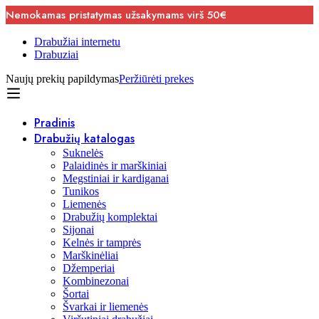
Nemokamas pristatymas užsakymams virš 50€
Drabužiai internetu
Drabuziai
Naujų prekių papildymas
Peržiūrėti prekes
Pradinis
Drabužių katalogas
Suknelės
Palaidinės ir marškiniai
Megstiniai ir kardiganai
Tunikos
Liemenės
Drabužių komplektai
Sijonai
Kelnės ir tamprės
Marškinėliai
Džemperiai
Kombinezonai
Šortai
Švarkai ir liemenės