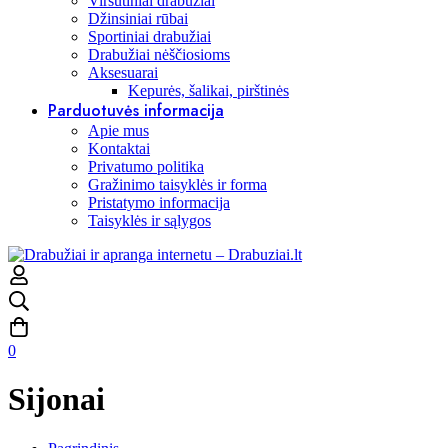
Viršutiniai drabužiai
Džinsiniai rūbai
Sportiniai drabužiai
Drabužiai nėščiosioms
Aksesuarai
Kepurės, šalikai, pirštinės
Parduotuvės informacija
Apie mus
Kontaktai
Privatumo politika
Gražinimo taisyklės ir forma
Pristatymo informacija
Taisyklės ir sąlygos
0
Sijonai