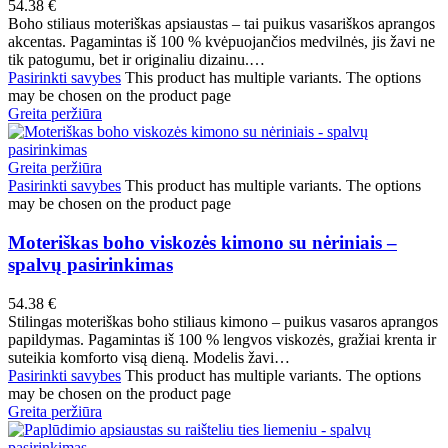
54.38
€
Boho stiliaus moteriškas apsiaustas – tai puikus vasariškos aprangos
akcentas. Pagamintas iš 100 % kvėpuojančios medvilnės, jis žavi ne
tik patogumu, bet ir originaliu dizainu.…
Pasirinkti savybes
This product has multiple variants. The options
may be chosen on the product page
Greita peržiūra
Greita peržiūra
Pasirinkti savybes
This product has multiple variants. The options
may be chosen on the product page
Moteriškas boho viskozės kimono su nėriniais –
spalvų pasirinkimas
54.38
€
Stilingas moteriškas boho stiliaus kimono – puikus vasaros aprangos
papildymas. Pagamintas iš 100 % lengvos viskozės, gražiai krenta ir
suteikia komforto visą dieną. Modelis žavi…
Pasirinkti savybes
This product has multiple variants. The options
may be chosen on the product page
Greita peržiūra