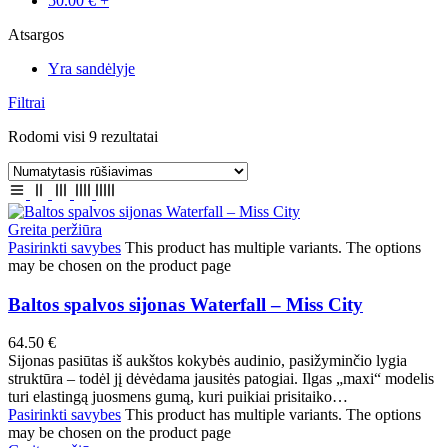
50.00
€
+
Atsargos
Yra sandėlyje
Filtrai
Rodomi visi 9 rezultatai
Greita peržiūra
Pasirinkti savybes
This product has multiple variants. The options
may be chosen on the product page
Baltos spalvos sijonas Waterfall – Miss City
64.50
€
Sijonas pasiūtas iš aukštos kokybės audinio, pasižyminčio lygia
struktūra – todėl jį dėvėdama jausitės patogiai. Ilgas „maxi“ modelis
turi elastingą juosmens gumą, kuri puikiai prisitaiko…
Pasirinkti savybes
This product has multiple variants. The options
may be chosen on the product page