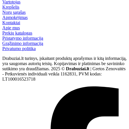
Vartotojas
Krepšelis
Norų sąrašas
Apmokėjimas
Kontaktai
Apie mus
Prekių katalogas
Pristatymo informacija
Grąžinimo informacija
Privatumo politika
Drabuziai.lt turinys, įskaitant produktų aprašymus ir kitą informaciją,
yra saugomas autorių teisių. Kopijavimas ir platinimas be savininko
sutikimo yra draudžiamas. 2025 ©
Drabuziai.lt
| Gretos Zenovaitės
- Petkuvienės individuali veikla 1162831, PVM kodas:
LT100016523718