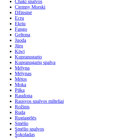
Chaki spalvos
Ciemny Morski
Džinsinė
Ecru
Ekriu
Fango
Geltona
Juoda
Jūrų
Kiwi
Kupranugario
Kupranugarių spalva
Mėlyna
Mėlynas
Mėtos
Moka
Pilka
Raudona
Rausvos spalvos milteliai
Rožinis
Ruda
Rugiagėlės
Smėlio
Smėlio spalvos
Šokoladas