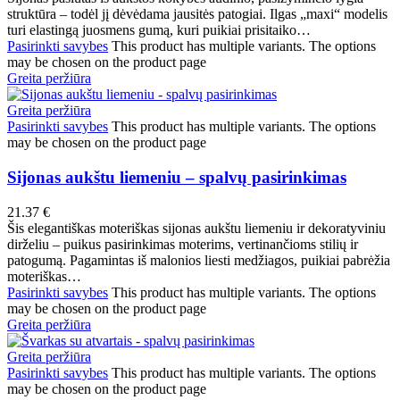
struktūra – todėl jį dėvėdama jausitės patogiai. Ilgas „maxi“ modelis
turi elastingą juosmens gumą, kuri puikiai prisitaiko…
Pasirinkti savybes
This product has multiple variants. The options
may be chosen on the product page
Greita peržiūra
Greita peržiūra
Pasirinkti savybes
This product has multiple variants. The options
may be chosen on the product page
Sijonas aukštu liemeniu – spalvų pasirinkimas
21.37
€
Šis elegantiškas moteriškas sijonas aukštu liemeniu ir dekoratyviniu
dirželiu – puikus pasirinkimas moterims, vertinančioms stilių ir
patogumą. Pagamintas iš malonios liesti medžiagos, puikiai pabrėžia
moteriškas…
Pasirinkti savybes
This product has multiple variants. The options
may be chosen on the product page
Greita peržiūra
Greita peržiūra
Pasirinkti savybes
This product has multiple variants. The options
may be chosen on the product page