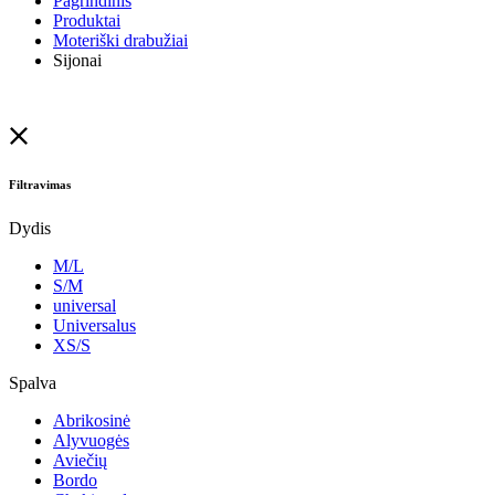
Pagrindinis
Produktai
Moteriški drabužiai
Sijonai
Filtravimas
Dydis
M/L
S/M
universal
Universalus
XS/S
Spalva
Abrikosinė
Alyvuogės
Aviečių
Bordo