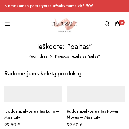
Nemokamas pristatymas užsakymams virš 50€
0
Ieškoote: "paltas"
Pagrindinis
Paieškos rezultatas "paltas"
Radome jums keletą produktų.
Juodos spalvos paltas Lumi –
Rudos spalvos paltas Power
Miss City
Moves – Miss City
99.50
€
99.50
€