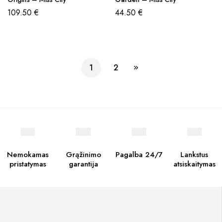
109.50
€
44.50
€
1
2
Nemokamas
Grąžinimo
Pagalba 24/7
Lankstus
pristatymas
garantija
atsiskaitymas