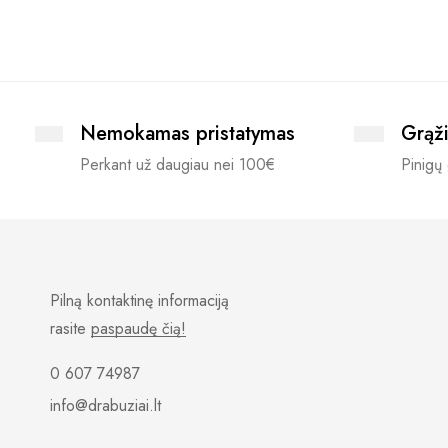
Nemokamas pristatymas
Grąži
Perkant už daugiau nei 100€
Pinigų 
Pilną kontaktinę informaciją
rasite
paspaudę čią!
0 607 74987
info@drabuziai.lt