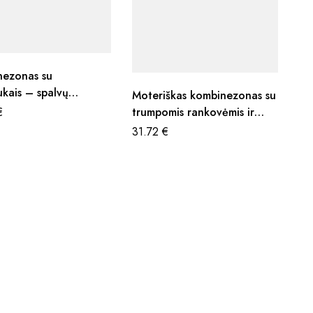
nezonas su
ukais – spalvų
Moteriškas kombinezonas su
nkimas
€
trumpomis rankovėmis ir
platėjančia apačia – spalvų
31.72
€
pasirinkimas