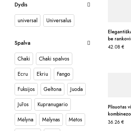
Dydis
universal
Universalus
Elegantišk
be rankovi
Spalva
pasirinkima
42.08
€
Chaki
Chaki spalvos
Ecru
Ekriu
Fango
Fuksijos
Geltona
Juoda
Jūros
Kupranugario
Plisuotas v
kombinezo
Mėlyna
Mėlynas
Mėtos
pasirinkima
36.26
€