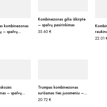
Kombinezonas gilia iškirpte
– spalvų pasirinkimas
as kombinezonas
Kombi
ų – spalvų
35.60
€
raukin
s
pasiri
22.01
iskozės
Trumpas kombinezonas
nas – spalvų
surišamas ties juosmeniu –
s
spalvų pasirinkimas
20.72
€