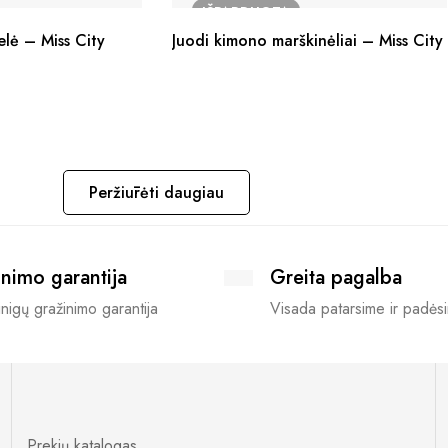
IŠPARDUOTA
elė – Miss City
Juodi kimono marškinėliai – Miss City
Peržiūrėti daugiau
nimo garantija
Greita pagalba
nigų gražinimo garantija
Visada patarsime ir padės
Prekių katalogas