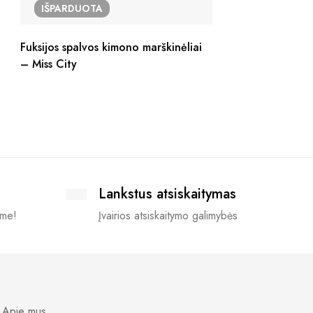
IŠPARDUOTA
Fuksijos spalvos kimono marškinėliai
– Miss City
Lankstus atsiskaitymas
ime!
Įvairios atsiskaitymo galimybės
Apie mus