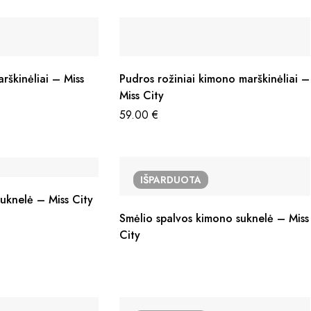
rškinėliai – Miss
Pudros rožiniai kimono marškinėliai –
Miss City
59.00
€
IŠPARDUOTA
suknelė – Miss City
Smėlio spalvos kimono suknelė – Miss
City