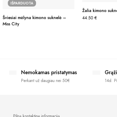
IŠPARDUOTA
Žalia kimono sukn
Šviesiai mėlyna kimono suknelė –
44.50
€
Miss City
Nemokamas pristatymas
Grąži
Perkant už daugiau nei 50€
14d. Pi
Pilną kontaktinę informaciją