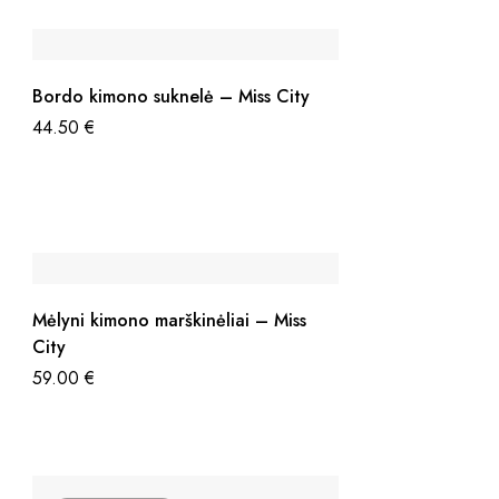
Bordo kimono suknelė – Miss City
44.50
€
Mėlyni kimono marškinėliai – Miss
City
59.00
€