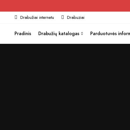
Drabužiai internetu
Drabuziai
Pradinis
Drabužių katalogas
Parduotuvės infor