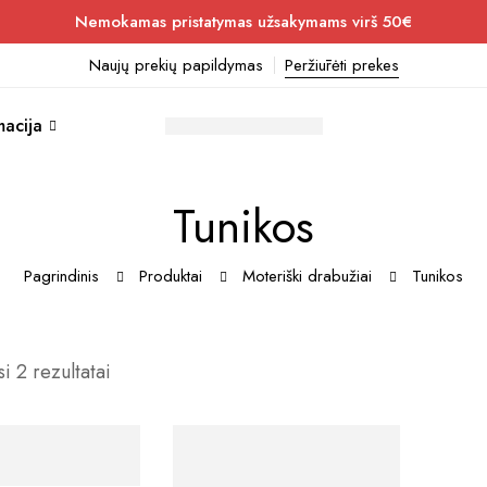
Nemokamas pristatymas užsakymams virš 50€
Naujų prekių papildymas
Peržiūrėti prekes
macija
Tunikos
Pagrindinis
Produktai
Moteriški drabužiai
Tunikos
i 2 rezultatai