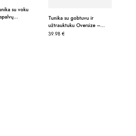
unika su voku
 spalvų
Tunika su gobtuvu ir
s
užtrauktuku Oversize –
spalvų pasirinkimas
39.98
€