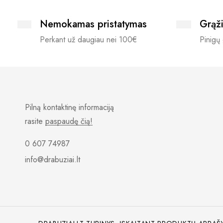
Nemokamas pristatymas
Grąži
Perkant už daugiau nei 100€
Pinigų 
Pilną kontaktinę informaciją
rasite
paspaudę čią!
0 607 74987
info@drabuziai.lt