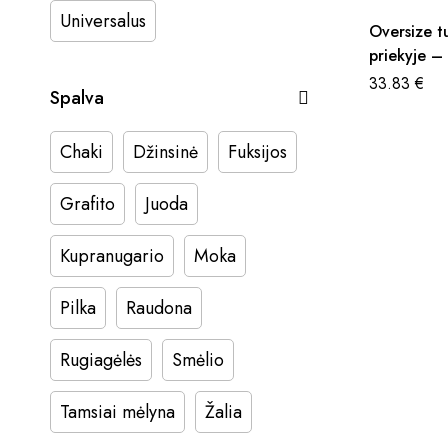
Universalus
Oversize t
priekyje –
pasirinkima
33.83
€
Spalva
Chaki
Džinsinė
Fuksijos
Grafito
Juoda
Kupranugario
Moka
Pilka
Raudona
Rugiagėlės
Smėlio
Tamsiai mėlyna
Žalia