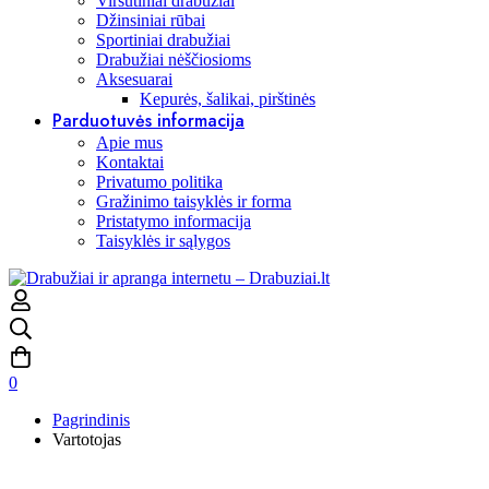
Viršutiniai drabužiai
Džinsiniai rūbai
Sportiniai drabužiai
Drabužiai nėščiosioms
Aksesuarai
Kepurės, šalikai, pirštinės
Parduotuvės informacija
Apie mus
Kontaktai
Privatumo politika
Gražinimo taisyklės ir forma
Pristatymo informacija
Taisyklės ir sąlygos
0
Pagrindinis
Vartotojas