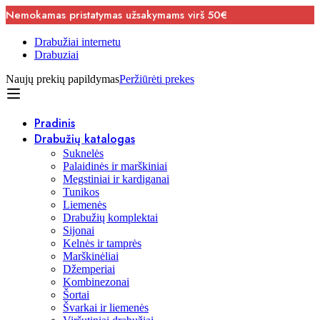
Nemokamas pristatymas užsakymams virš 50€
Drabužiai internetu
Drabuziai
Naujų prekių papildymas
Peržiūrėti prekes
Pradinis
Drabužių katalogas
Suknelės
Palaidinės ir marškiniai
Megstiniai ir kardiganai
Tunikos
Liemenės
Drabužių komplektai
Sijonai
Kelnės ir tamprės
Marškinėliai
Džemperiai
Kombinezonai
Šortai
Švarkai ir liemenės