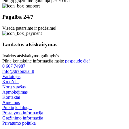
Pinigų grąžinimo garantija per 30 d.d.
Pagalba 24/7
Visada patarsime ir padėsime!
Lankstus atsiskaitymas
Įvairios atsiskaitymo galimybės
Pilną kontaktinę informaciją rasite
paspaudę čią!
0 607 74987
info@drabuziai.lt
Vartotojas
Krepšelis
Norų sąrašas
Apmokėjimas
Kontaktai
Apie mus
Prekių katalogas
Pristatymo informacija
Grąžinimo informacija
Privatumo politika