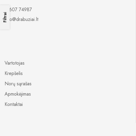
0 607 74987
Filtrai
info@drabuziai.lt
Vartotojas
Krepšelis
Norų sąrašas
Apmokėjimas
Kontaktai