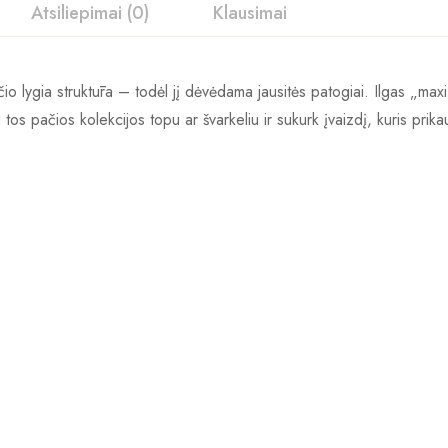
Atsiliepimai (0)
Klausimai
io lygia struktūra – todėl jį dėvėdama jausitės patogiai. Ilgas „maxi
su tos pačios kolekcijos topu ar švarkeliu ir sukurk įvaizdį, kuris prika