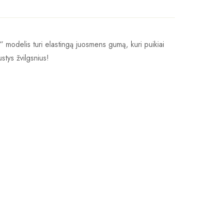
“ modelis turi elastingą juosmens gumą, kuri puikiai
ustys žvilgsnius!