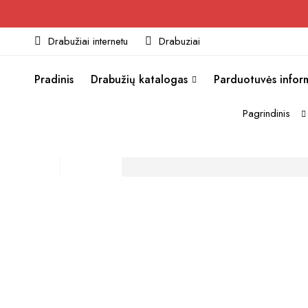
Drabužiai internetu
Drabuziai
Pradinis
Drabužių katalogas
Parduotuvės infor
Pagrindinis