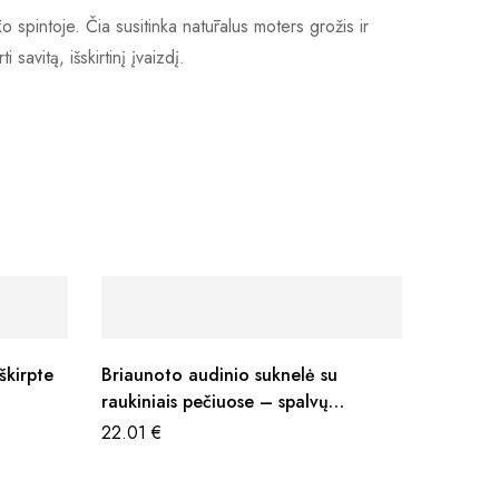
ko spintoje. Čia susitinka natūralus moters grožis ir
savitą, išskirtinį įvaizdį.
škirpte
Briaunoto audinio suknelė su
raukiniais pečiuose – spalvų
pasirinkimas
22.01
€