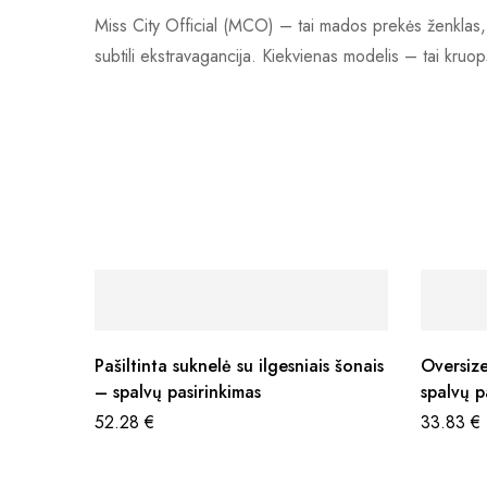
Miss City Official (MCO) – tai mados prekės ženklas, gimę
subtili ekstravagancija. Kiekvienas modelis – tai kruopšč
Pašiltinta suknelė su ilgesniais šonais
Oversize
– spalvų pasirinkimas
spalvų p
52.28
€
33.83
€