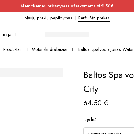
Nemokamas pristatymas užsakymams virš 50€
Naujų prekių papildymas
Peržiūrėti prekes
macija
Produktai
Moteriški drabužiai
Baltos spalvos sijonas Waterf
Baltos Spalvo
City
64.50
€
Dydis: