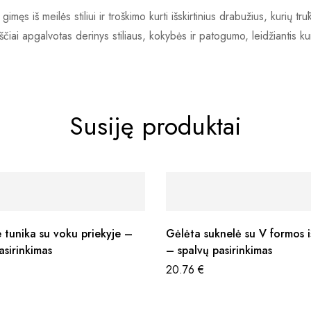
s iš meilės stiliui ir troškimo kurti išskirtinius drabužius, kurių trū
iai apgalvotas derinys stiliaus, kokybės ir patogumo, leidžiantis kurti 
Susiję produktai
 tunika su voku priekyje –
Gėlėta suknelė su V formos i
asirinkimas
– spalvų pasirinkimas
20.76
€