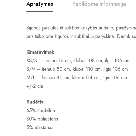
Aprašymas
Papildoma informacija
Sijonas pasiūtas iš aukštos kokybės audinio, pasižyminč
prisitaiko prie figūros ir subtiliai ją paryškina. Derink 
Išmatavimai:
XS/S – liemuo 76 cm, klubai 108 cm, ilgis 106 cm
S/M – liemuo 80 cm, klubai 110 cm, ilgis 106 cm
M/L – liemuo 84 cm, klubai 114 cm, ilgis 106 cm
+/-2 cm
Sudėtis:
65% medvilnė
30% poliesteris
5% elastanas