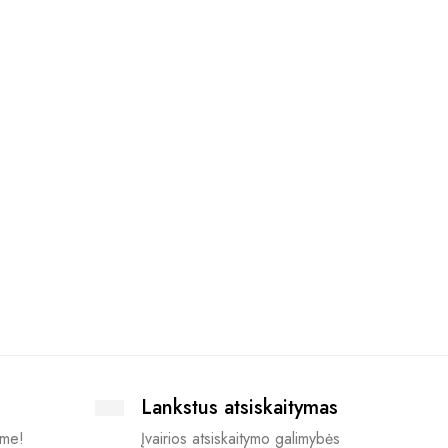
Ilga paš
išsiuvi
pasirin
43.05
€
Lankstus atsiskaitymas
ime!
Įvairios atsiskaitymo galimybės