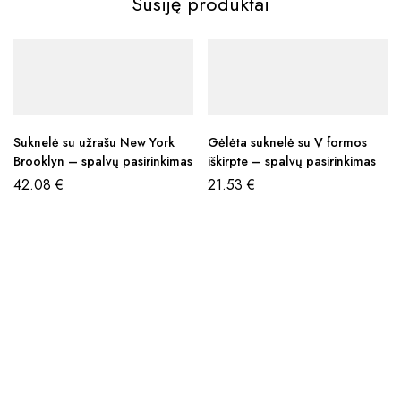
Susiję produktai
Suknelė su užrašu New York
Gėlėta suknelė su V formos
Brooklyn – spalvų pasirinkimas
iškirpte – spalvų pasirinkimas
42.08
€
21.53
€