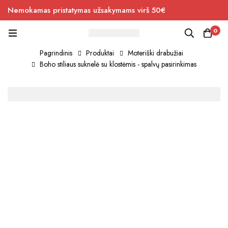
Nemokamas pristatymas užsakymams virš 50€
0
Pagrindinis
Produktai
Moteriški drabužiai
Boho stiliaus suknelė su klostėmis - spalvų pasirinkimas