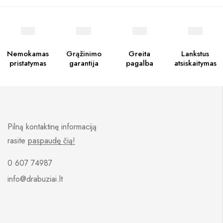
Nemokamas
Grąžinimo
Greita
Lankstus
pristatymas
garantija
pagalba
atsiskaitymas
Pilną kontaktinę informaciją
rasite
paspaudę čią!
0 607 74987
info@drabuziai.lt