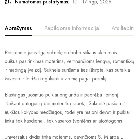
Numatomas pristatymas:
10 - 17 Rgp, 2026
Aprašymas
Papildoma informacija
Atsiliepimai
Pristatome jums ilgą suknelę su boho stiliaus akcentais –
puikus pasirinkimas moterims, vertinančioms lengvą, romantišką
ir madingą įvaizdį. Suknelė surišama ties iškirpte, kas suteikia
žavesio ir leidžia reguliuoti atvirumą pagal poreikį.
Elastingas juosmuo puikiai priglunda ir pabrėžia liemenį,
išlaikant patogumą bei moterišką siluetą. Suknelė pasiūta iš
aukštos kokybės medžiagos, todėl yra maloni dėvėti ir puikiai
tinka tiek kasdienai, tiek vasaros šventėms ar atostogoms.
Universalus dydis tinka moterims, dėvinčioms S, M arba L