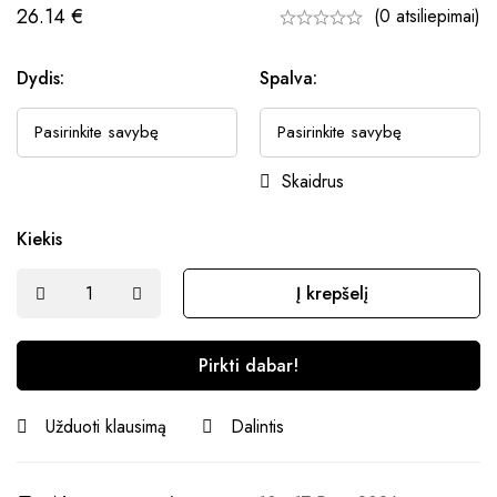
26.14
€
(0 atsiliepimai)
Dydis:
Spalva:
Skaidrus
Kiekis
Į krepšelį
Pirkti dabar!
Užduoti klausimą
Dalintis