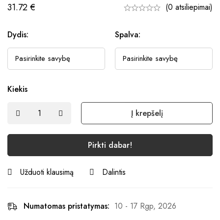
31.72
€
(0 atsiliepimai)
Dydis:
Spalva:
Kiekis
Į krepšelį
Pirkti dabar!
Užduoti klausimą
Dalintis
Numatomas pristatymas:
10 - 17 Rgp, 2026