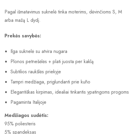
Pagal išmatavimus suknelė tinka moterims, dėvinčioms S, M
arba mažą L dydį.
Prekės savybės:
Ilga suknelė su atvira nugara
Plonos petnešėlės + plati juosta per kaklą
Subtilios raukšlės priekyje
Tampri medžiaga, priglundanti prie kūno
Elegantiškas kirpimas, idealiai tinkantis ypatingoms progoms
Pagaminta Italijoje
Medžiagos sudėtis:
95% poliesteris
5% spandeksas