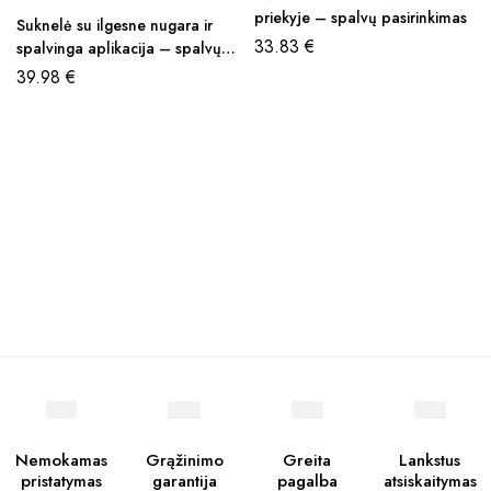
priekyje – spalvų pasirinkimas
Suknelė su ilgesne nugara ir
33.83
€
spalvinga aplikacija – spalvų
pasirinkimas
39.98
€
Nemokamas
Grąžinimo
Greita
Lankstus
pristatymas
garantija
pagalba
atsiskaitymas