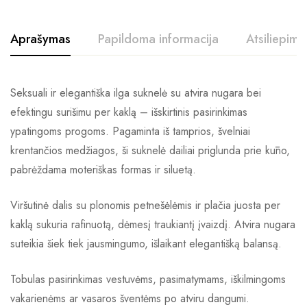
Aprašymas
Papildoma informacija
Atsiliepimai
Seksuali ir elegantiška ilga suknelė su atvira nugara bei
efektingu surišimu per kaklą – išskirtinis pasirinkimas
ypatingoms progoms. Pagaminta iš tamprios, švelniai
krentančios medžiagos, ši suknelė dailiai priglunda prie kūno,
pabrėždama moteriškas formas ir siluetą.
Viršutinė dalis su plonomis petnešėlėmis ir plačia juosta per
kaklą sukuria rafinuotą, dėmesį traukiantį įvaizdį. Atvira nugara
suteikia šiek tiek jausmingumo, išlaikant elegantišką balansą.
Tobulas pasirinkimas vestuvėms, pasimatymams, iškilmingoms
vakarienėms ar vasaros šventėms po atviru dangumi.