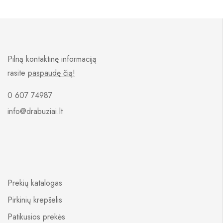
Pilną kontaktinę informaciją
rasite
paspaudę čią!
0 607 74987
info@drabuziai.lt
Prekių katalogas
Pirkinių krepšelis
Patikusios prekės