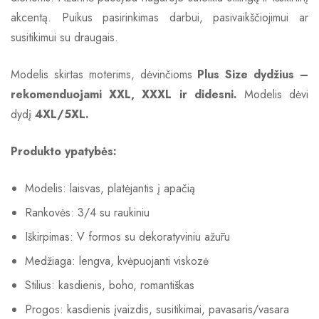
akcentą. Puikus pasirinkimas darbui, pasivaikščiojimui ar
susitikimui su draugais.
Modelis skirtas moterims, dėvinčioms
Plus Size dydžius –
rekomenduojami XXL, XXXL ir didesni.
Modelis dėvi
dydį
4XL/5XL.
Produkto ypatybės:
Modelis: laisvas, platėjantis į apačią
Rankovės: 3/4 su raukiniu
Iškirpimas: V formos su dekoratyviniu ažūru
Medžiaga: lengva, kvėpuojanti viskozė
Stilius: kasdienis, boho, romantiškas
Progos: kasdienis įvaizdis, susitikimai, pavasaris/vasara