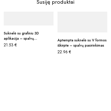
Susiję produktai
Suknelė su grafiniu 3D
aplikacija – spalvų
Aptempta suknelė su V formos
pasirinkimas
21.53
€
iškirpte – spalvų pasirinkimas
22.96
€