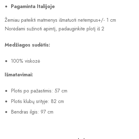
Pagaminta Italijoje
Žemiau pateikti matmenys išmatuoti netempus+/- 1 cm
Norėdami sužinoti apimtį, padauginkite plotį iš 2
Medžiagos sudėtis:
100% viskozė
Išmatavimai:
Plotis po pažastimis: 57 cm
Plotis klubų srityje: 82 cm
Bendras ilgis: 97 cm