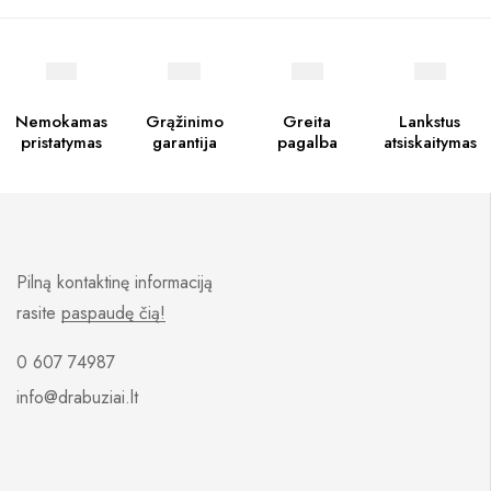
Nemokamas
Grąžinimo
Greita
Lankstus
pristatymas
garantija
pagalba
atsiskaitymas
Pilną kontaktinę informaciją
rasite
paspaudę čią!
0 607 74987
info@drabuziai.lt