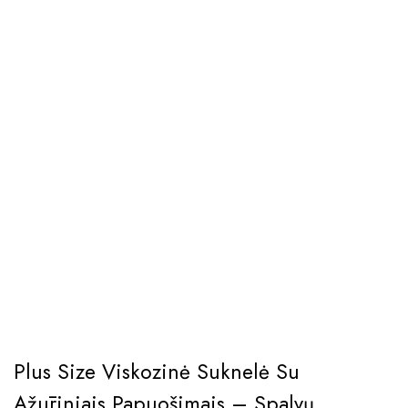
Plus Size Viskozinė Suknelė Su
Ažūriniais Papuošimais – Spalvų