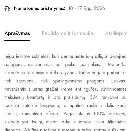
Numatomas pristatymas:
10 - 17 Rgp, 2026
Aprašymas
Papildoma informacija
Atsiliepimai
Jeigu ieškote suknelės, kuri derina moterišką stilių ir dėvėjimo
patogumą, šis variantas bus puikus pasirinkimas! Moteriška
suknelė su raukiniais ir dekoratyvine ažūrine nugara puikiai tiks
tiek kasdienai, tiek ypatingesnėms progoms. Laisvas,
nevaržantis siluetas gražiai krenta ant figūros, užtikrindamas
maksimalų komfortą ir oro pralaidumą. 3/4 rankovės su
raukiniu suteikia lengvumo, o apatinė raukinių dalis kuria
subtilų, romantišką efektą. Pagaminta iš 100% viskozės,
suknelė yra švelni, maloni odai ir idealiai tinka šiltesnėms
dienoms. Ažūrinė puošyba nugaroje suteikia stilingą ir išskirtinį