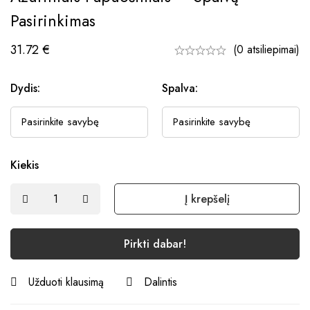
Pasirinkimas
31.72
€
(0 atsiliepimai)
Dydis:
Spalva:
Kiekis
Į krepšelį
Pirkti dabar!
Užduoti klausimą
Dalintis