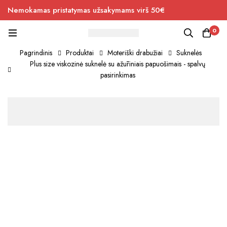
Nemokamas pristatymas užsakymams virš 50€
0
Pagrindinis
Produktai
Moteriški drabužiai
Suknelės
Plus size viskozinė suknelė su ažūriniais papuošimais - spalvų
pasirinkimas