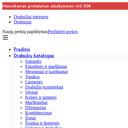
Nemokamas pristatymas užsakymams virš 50€
Drabužiai internetu
Drabuziai
Naujų prekių papildymas
Peržiūrėti prekes
Pradinis
Drabužių katalogas
Suknelės
Palaidinės ir marškiniai
Megstiniai ir kardiganai
Tunikos
Liemenės
Drabužių komplektai
Sijonai
Kelnės ir tamprės
Marškinėliai
Džemperiai
Kombinezonai
Šortai
Švarkai ir liemenės