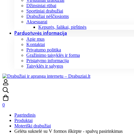
Viršutiniai drabužiai
Džinsiniai rūbai
Sportiniai drabužiai
Drabužiai nėščiosioms
Aksesuarai
Kepurės, šalikai, pirštinės
Parduotuvės informacija
Apie mus
Kontaktai
Privatumo politika
Gražinimo taisyklės ir forma
Pristatymo informacija
Taisyklės ir sąlygos
0
Pagrindinis
Produktai
Moteriški drabužiai
Gėlėta suknelė su V formos iškirpte - spalvų pasirinkimas