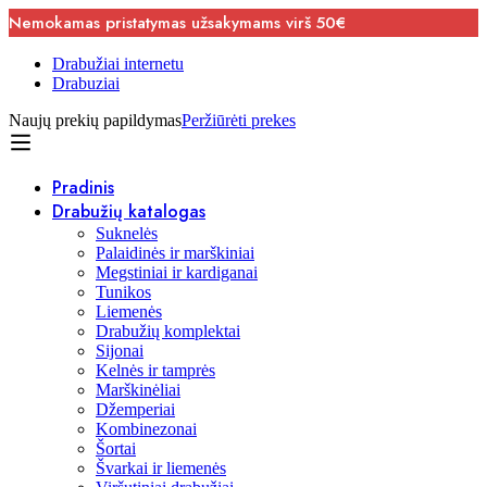
Nemokamas pristatymas užsakymams virš 50€
Drabužiai internetu
Drabuziai
Naujų prekių papildymas
Peržiūrėti prekes
Pradinis
Drabužių katalogas
Suknelės
Palaidinės ir marškiniai
Megstiniai ir kardiganai
Tunikos
Liemenės
Drabužių komplektai
Sijonai
Kelnės ir tamprės
Marškinėliai
Džemperiai
Kombinezonai
Šortai
Švarkai ir liemenės