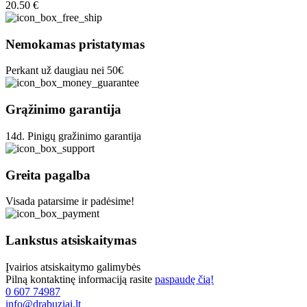
20.50
€
Nemokamas pristatymas
Perkant už daugiau nei 50€
Grąžinimo garantija
14d. Pinigų gražinimo garantija
Greita pagalba
Visada patarsime ir padėsime!
Lankstus atsiskaitymas
Įvairios atsiskaitymo galimybės
Pilną kontaktinę informaciją rasite
paspaudę čią!
0 607 74987
info@drabuziai.lt