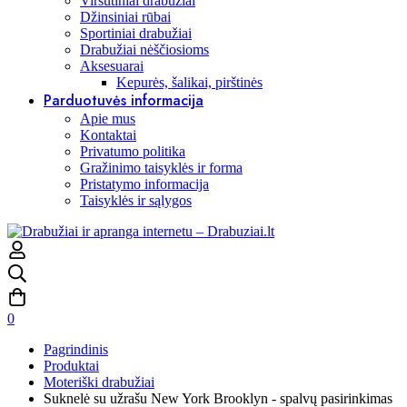
Viršutiniai drabužiai
Džinsiniai rūbai
Sportiniai drabužiai
Drabužiai nėščiosioms
Aksesuarai
Kepurės, šalikai, pirštinės
Parduotuvės informacija
Apie mus
Kontaktai
Privatumo politika
Gražinimo taisyklės ir forma
Pristatymo informacija
Taisyklės ir sąlygos
0
Pagrindinis
Produktai
Moteriški drabužiai
Suknelė su užrašu New York Brooklyn - spalvų pasirinkimas