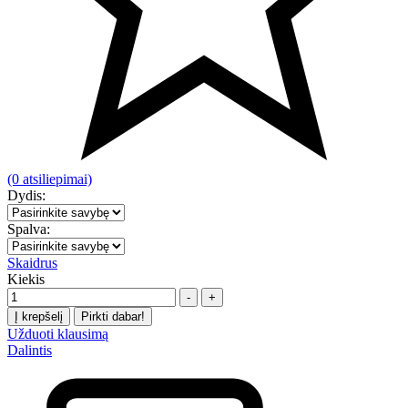
(0 atsiliepimai)
Dydis:
Spalva:
Skaidrus
Kiekis
-
+
Į krepšelį
Pirkti dabar!
Užduoti klausimą
Dalintis