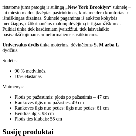
ristatome jums patogią ir stilingą
„New York Brooklyn
“
suknelę –
tai miesto mados įkvėptas pasirinkimas, kuriame dera komfortas ir
išraiškingas dizainas. Suknelė pagaminta iš aukštos kokybės
medžiagos, užtikrinančios malonų dėvėjimą ir ilgaamžiškumą.
Puikiai tinka tiek kasdieniam įvaizdžiui, tiek laisvalaikio
pasivaikščiojimams ar neformaliems susitikimams.
Universalus dydis
tinka moterims, dėvinčioms
S, M arba L
dydžius.
Sudėtis:
90 % medvilnės,
10% elastanas
Matmenys:
Plotis po pažastimis: plotis po pažastimis – 47 cm
Rankovės ilgis nuo pažasties: 49 cm
Rankovės ilgis nuo peties: ilgis nuo peties: 61 cm
Bendras ilgis: 98 cm
Plotis ties klubais: 55 cm
Susiję produktai