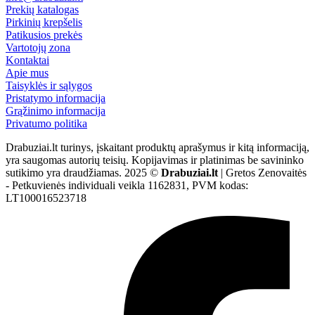
Prekių katalogas
Pirkinių krepšelis
Patikusios prekės
Vartotojų zona
Kontaktai
Apie mus
Taisyklės ir sąlygos
Pristatymo informacija
Grąžinimo informacija
Privatumo politika
Drabuziai.lt turinys, įskaitant produktų aprašymus ir kitą informaciją,
yra saugomas autorių teisių. Kopijavimas ir platinimas be savininko
sutikimo yra draudžiamas. 2025 ©
Drabuziai.lt
| Gretos Zenovaitės
- Petkuvienės individuali veikla 1162831, PVM kodas:
LT100016523718