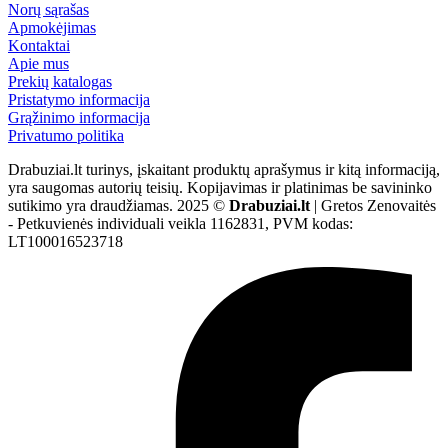
Norų sąrašas
Apmokėjimas
Kontaktai
Apie mus
Prekių katalogas
Pristatymo informacija
Grąžinimo informacija
Privatumo politika
Drabuziai.lt turinys, įskaitant produktų aprašymus ir kitą informaciją,
yra saugomas autorių teisių. Kopijavimas ir platinimas be savininko
sutikimo yra draudžiamas. 2025 ©
Drabuziai.lt
| Gretos Zenovaitės
- Petkuvienės individuali veikla 1162831, PVM kodas:
LT100016523718