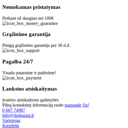
multiple
product
variants.
Nemokamas pristatymas
page
The
options
Perkant už daugiau nei 100€
may
be
chosen
Grąžinimo garantija
on
the
Pinigų grąžinimo garantija per 30 d.d.
product
page
Pagalba 24/7
Visada patarsime ir padėsime!
Lankstus atsiskaitymas
Įvairios atsiskaitymo galimybės
Pilną kontaktinę informaciją rasite
paspaudę čią!
0 607 74987
info@drabuziai.lt
Vartotojas
Krepšelis