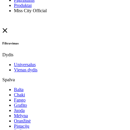
Pagrindinis
Produktai
Miss City Official
Filtravimas
Dydis
Universalus
Vienas dydis
Spalva
Balta
Chaki
Fango
Grafito
Juoda
Mėlyna
Oranžinė
Pistacijų