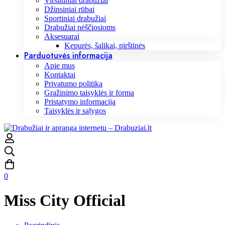
Viršutiniai drabužiai
Džinsiniai rūbai
Sportiniai drabužiai
Drabužiai nėščiosioms
Aksesuarai
Kepurės, šalikai, pirštinės
Parduotuvės informacija
Apie mus
Kontaktai
Privatumo politika
Gražinimo taisyklės ir forma
Pristatymo informacija
Taisyklės ir sąlygos
0
Miss City Official