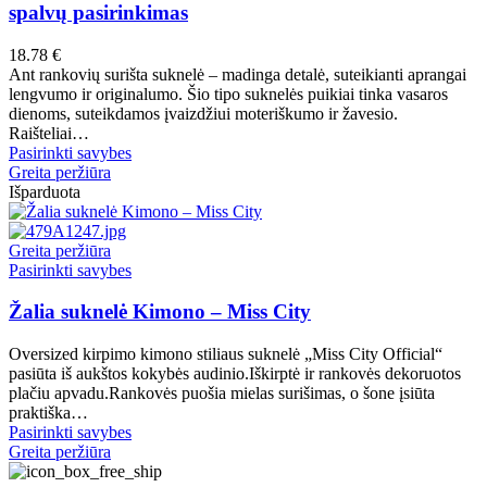
be
multiple
spalvų pasirinkimas
chosen
variants.
on
The
18.78
€
the
options
Ant rankovių surišta suknelė – madinga detalė, suteikianti aprangai
product
may
lengvumo ir originalumo. Šio tipo suknelės puikiai tinka vasaros
page
be
dienoms, suteikdamos įvaizdžiui moteriškumo ir žavesio.
chosen
Raišteliai…
on
This
Pasirinkti savybes
the
product
Greita peržiūra
product
has
Išparduota
page
multiple
variants.
The
Greita peržiūra
options
This
Pasirinkti savybes
may
product
be
has
Žalia suknelė Kimono – Miss City
chosen
multiple
on
variants.
Oversized kirpimo kimono stiliaus suknelė „Miss City Official“
the
The
pasiūta iš aukštos kokybės audinio.Iškirptė ir rankovės dekoruotos
product
options
plačiu apvadu.Rankovės puošia mielas surišimas, o šone įsiūta
page
may
praktiška…
be
This
Pasirinkti savybes
chosen
product
Greita peržiūra
on
has
the