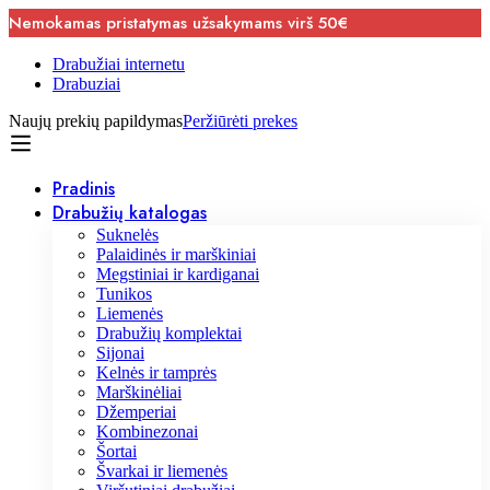
Nemokamas pristatymas užsakymams virš 50€
Drabužiai internetu
Drabuziai
Naujų prekių papildymas
Peržiūrėti prekes
Pradinis
Drabužių katalogas
Suknelės
Palaidinės ir marškiniai
Megstiniai ir kardiganai
Tunikos
Liemenės
Drabužių komplektai
Sijonai
Kelnės ir tamprės
Marškinėliai
Džemperiai
Kombinezonai
Šortai
Švarkai ir liemenės