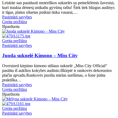
Leiskite sau pasiduoti moteriškos suknelės su petnešėlėmis žavesiui,
page
may
kuri traukia dėmesį unikaliu gyvūnų raštu! Šiek tiek blizgus audinys
be
ir ilgas, platus siluetas puikiai tinka vasarai,…
chosen
This
Pasirinkti savybes
on
product
Greita peržiūra
the
has
Išparduota
product
multiple
page
variants.
The
Greita peržiūra
options
This
Pasirinkti savybes
may
product
be
has
Juoda suknelė Kimono – Miss City
chosen
multiple
on
variants.
Oversized kirpimo kimono stiliaus suknelė „Miss City Official“
the
The
pasiūta iš aukštos kokybės audinio.Iškirptė ir rankovės dekoruotos
product
options
plačiu apvadu.Rankovės puošia mielas surišimas, o šone įsiūta
page
may
praktiška…
be
This
Pasirinkti savybes
chosen
product
Greita peržiūra
on
has
Išparduota
the
multiple
product
variants.
page
The
Greita peržiūra
options
This
Pasirinkti savybes
may
product