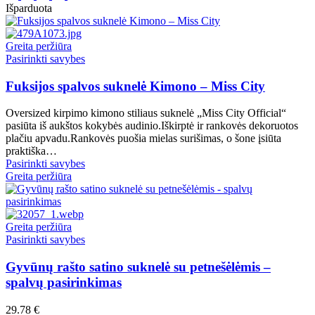
Išparduota
Greita peržiūra
This
Pasirinkti savybes
product
has
Fuksijos spalvos suknelė Kimono – Miss City
multiple
variants.
Oversized kirpimo kimono stiliaus suknelė „Miss City Official“
The
pasiūta iš aukštos kokybės audinio.Iškirptė ir rankovės dekoruotos
options
plačiu apvadu.Rankovės puošia mielas surišimas, o šone įsiūta
may
praktiška…
be
This
Pasirinkti savybes
chosen
product
Greita peržiūra
on
has
the
multiple
product
variants.
page
The
Greita peržiūra
options
This
Pasirinkti savybes
may
product
be
has
Gyvūnų rašto satino suknelė su petnešėlėmis –
chosen
multiple
spalvų pasirinkimas
on
variants.
the
The
29.78
€
product
options