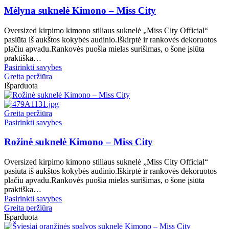
be
has
Mėlyna suknelė Kimono – Miss City
chosen
multiple
on
variants.
Oversized kirpimo kimono stiliaus suknelė „Miss City Official“
the
The
pasiūta iš aukštos kokybės audinio.Iškirptė ir rankovės dekoruotos
product
options
plačiu apvadu.Rankovės puošia mielas surišimas, o šone įsiūta
page
may
praktiška…
be
This
Pasirinkti savybes
chosen
product
Greita peržiūra
on
has
Išparduota
the
multiple
product
variants.
page
The
Greita peržiūra
options
This
Pasirinkti savybes
may
product
be
has
Rožinė suknelė Kimono – Miss City
chosen
multiple
on
variants.
Oversized kirpimo kimono stiliaus suknelė „Miss City Official“
the
The
pasiūta iš aukštos kokybės audinio.Iškirptė ir rankovės dekoruotos
product
options
plačiu apvadu.Rankovės puošia mielas surišimas, o šone įsiūta
page
may
praktiška…
be
This
Pasirinkti savybes
chosen
product
Greita peržiūra
on
has
Išparduota
the
multiple