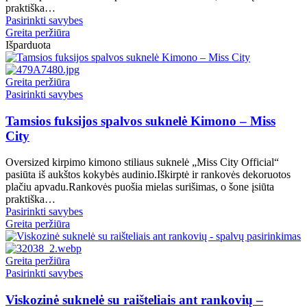
page
be
praktiška…
chosen
This
Pasirinkti savybes
on
product
Greita peržiūra
the
has
Išparduota
product
multiple
page
variants.
The
Greita peržiūra
options
This
Pasirinkti savybes
may
product
be
has
Tamsios fuksijos spalvos suknelė Kimono – Miss
chosen
multiple
City
on
variants.
the
The
Oversized kirpimo kimono stiliaus suknelė „Miss City Official“
product
options
pasiūta iš aukštos kokybės audinio.Iškirptė ir rankovės dekoruotos
page
may
plačiu apvadu.Rankovės puošia mielas surišimas, o šone įsiūta
be
praktiška…
chosen
This
Pasirinkti savybes
on
product
Greita peržiūra
the
has
product
multiple
page
variants.
Greita peržiūra
The
This
Pasirinkti savybes
options
product
may
has
Viskozinė suknelė su raišteliais ant rankovių –