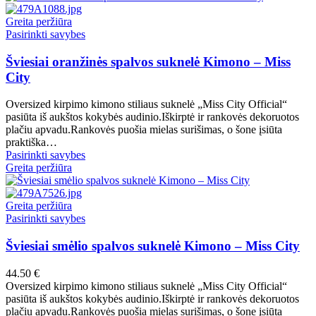
product
variants.
page
The
Greita peržiūra
options
This
Pasirinkti savybes
may
product
be
has
Šviesiai oranžinės spalvos suknelė Kimono – Miss
chosen
multiple
City
on
variants.
the
The
Oversized kirpimo kimono stiliaus suknelė „Miss City Official“
product
options
pasiūta iš aukštos kokybės audinio.Iškirptė ir rankovės dekoruotos
page
may
plačiu apvadu.Rankovės puošia mielas surišimas, o šone įsiūta
be
praktiška…
chosen
This
Pasirinkti savybes
on
product
Greita peržiūra
the
has
product
multiple
page
variants.
Greita peržiūra
The
This
Pasirinkti savybes
options
product
may
has
Šviesiai smėlio spalvos suknelė Kimono – Miss City
be
multiple
chosen
variants.
44.50
€
on
The
Oversized kirpimo kimono stiliaus suknelė „Miss City Official“
the
options
pasiūta iš aukštos kokybės audinio.Iškirptė ir rankovės dekoruotos
product
may
plačiu apvadu.Rankovės puošia mielas surišimas, o šone įsiūta