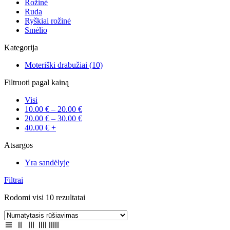
Rožinė
Ruda
Ryškiai rožinė
Smėlio
Kategorija
Moteriški drabužiai
(10)
Filtruoti pagal kainą
Visi
10.00
€
–
20.00
€
20.00
€
–
30.00
€
40.00
€
+
Atsargos
Yra sandėlyje
Filtrai
Rodomi visi 10 rezultatai