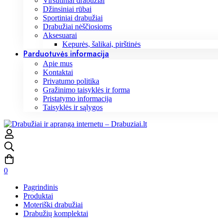
Viršutiniai drabužiai
Džinsiniai rūbai
Sportiniai drabužiai
Drabužiai nėščiosioms
Aksesuarai
Kepurės, šalikai, pirštinės
Parduotuvės informacija
Apie mus
Kontaktai
Privatumo politika
Gražinimo taisyklės ir forma
Pristatymo informacija
Taisyklės ir sąlygos
0
Pagrindinis
Produktai
Moteriški drabužiai
Drabužių komplektai