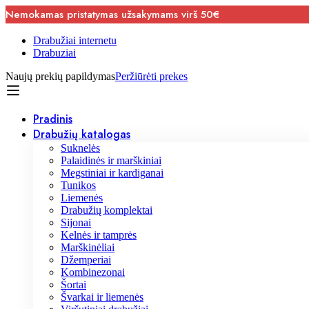
Nemokamas pristatymas užsakymams virš 50€
Drabužiai internetu
Drabuziai
Naujų prekių papildymas
Peržiūrėti prekes
Pradinis
Drabužių katalogas
Suknelės
Palaidinės ir marškiniai
Megstiniai ir kardiganai
Tunikos
Liemenės
Drabužių komplektai
Sijonai
Kelnės ir tamprės
Marškinėliai
Džemperiai
Kombinezonai
Šortai
Švarkai ir liemenės