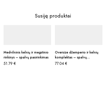
Susiję produktai
Medvilninis kelnių ir megstinio
Oversize džemperio ir kelnių
rinkinys – spalvų pasirinkimas
komplektas – spalvų
pasirinkimas
51.79
€
77.04
€