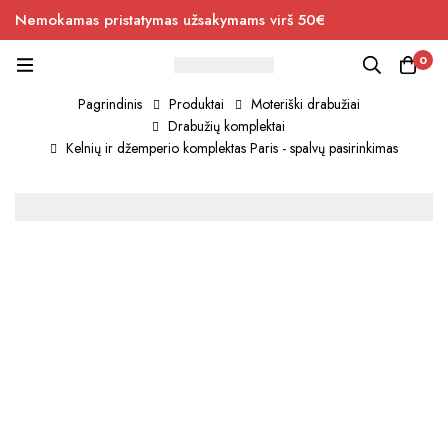
Nemokamas pristatymas užsakymams virš 50€
0
Pagrindinis
Produktai
Moteriški drabužiai
Drabužių komplektai
Kelnių ir džemperio komplektas Paris - spalvų pasirinkimas