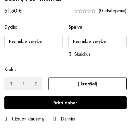
61.50
€
(0 atsiliepimai)
Dydis:
Spalva:
Skaidrus
Kiekis
Į krepšelį
Pirkti dabar!
Užduoti klausimą
Dalintis