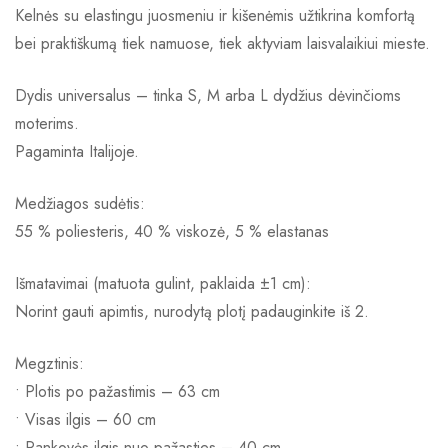
Kelnės su elastingu juosmeniu ir kišenėmis užtikrina komfortą
bei praktiškumą tiek namuose, tiek aktyviam laisvalaikiui mieste.
Dydis universalus – tinka S, M arba L dydžius dėvinčioms
moterims.
Pagaminta Italijoje.
Medžiagos sudėtis:
55 % poliesteris, 40 % viskozė, 5 % elastanas
Išmatavimai (matuota gulint, paklaida ±1 cm):
Norint gauti apimtis, nurodytą plotį padauginkite iš 2.
Megztinis:
• Plotis po pažastimis – 63 cm
• Visas ilgis – 60 cm
• Rankovės ilgis nuo pažasties – 40 cm