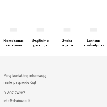
Nemokamas
Grąžinimo
Greita
Lankstus
pristatymas
garantija
pagalba
atsiskaitymas
Pilną kontaktinę informaciją
rasite
paspaudę čią!
0 607 74987
info@drabuziai.lt