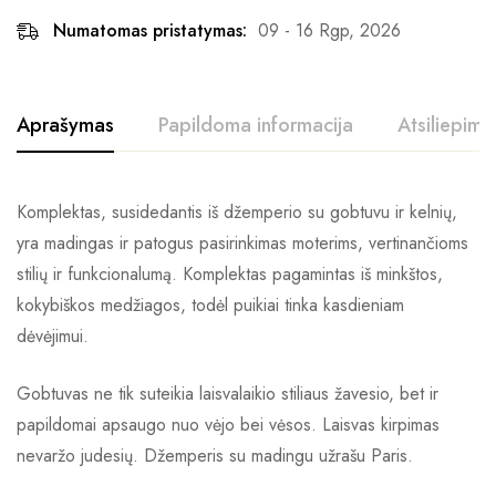
Numatomas pristatymas:
09 - 16 Rgp, 2026
Aprašymas
Papildoma informacija
Atsiliepimai
Komplektas, susidedantis iš džemperio su gobtuvu ir kelnių,
yra madingas ir patogus pasirinkimas moterims, vertinančioms
stilių ir funkcionalumą. Komplektas pagamintas iš minkštos,
kokybiškos medžiagos, todėl puikiai tinka kasdieniam
dėvėjimui.
Gobtuvas ne tik suteikia laisvalaikio stiliaus žavesio, bet ir
papildomai apsaugo nuo vėjo bei vėsos. Laisvas kirpimas
nevaržo judesių. Džemperis su madingu užrašu Paris.