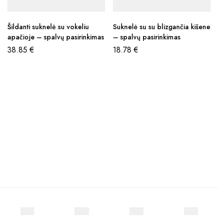
Šildanti suknelė su vokeliu
Suknelė su su blizgančia kišene
apačioje – spalvų pasirinkimas
– spalvų pasirinkimas
38.85
€
18.78
€