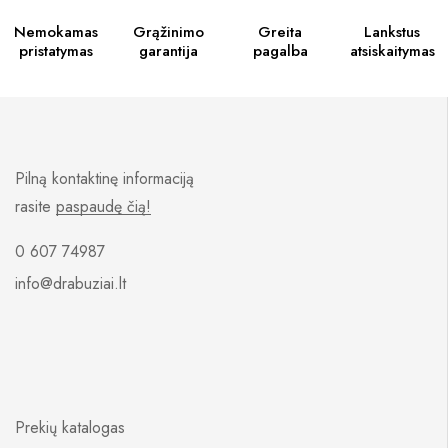
Nemokamas
Grąžinimo
Greita
Lankstus
pristatymas
garantija
pagalba
atsiskaitymas
Pilną kontaktinę informaciją
rasite
paspaudę čią!
0 607 74987
info@drabuziai.lt
Prekių katalogas