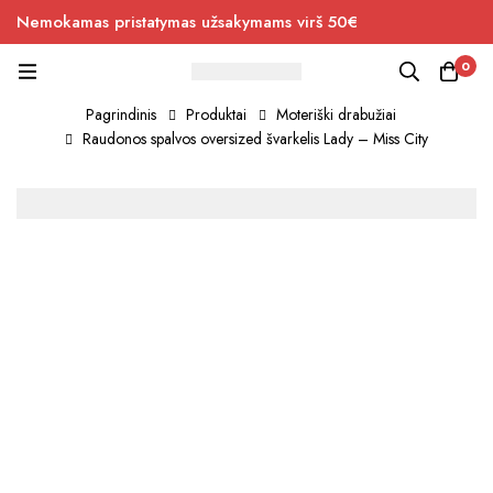
Nemokamas pristatymas užsakymams virš 50€
0
Pagrindinis
Produktai
Moteriški drabužiai
Raudonos spalvos oversized švarkelis Lady – Miss City