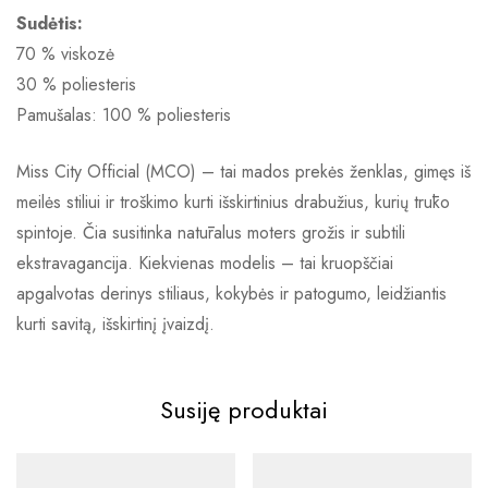
Sudėtis:
70 % viskozė
30 % poliesteris
Pamušalas: 100 % poliesteris
Miss City Official (MCO) – tai mados prekės ženklas, gimęs iš
meilės stiliui ir troškimo kurti išskirtinius drabužius, kurių trūko
spintoje. Čia susitinka natūralus moters grožis ir subtili
ekstravagancija. Kiekvienas modelis – tai kruopščiai
apgalvotas derinys stiliaus, kokybės ir patogumo, leidžiantis
kurti savitą, išskirtinį įvaizdį.
Susiję produktai