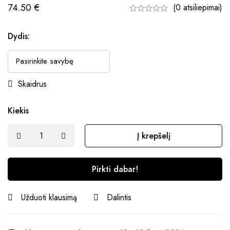
74.50
€
(0 atsiliepimai)
Dydis:
Skaidrus
Kiekis
Į krepšelį
Pirkti dabar!
Užduoti klausimą
Dalintis