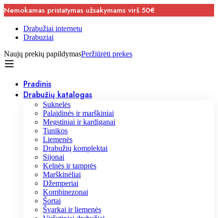
Nemokamas pristatymas užsakymams virš 50€
Drabužiai internetu
Drabuziai
Naujų prekių papildymas
Peržiūrėti prekes
Pradinis
Drabužių katalogas
Suknelės
Palaidinės ir marškiniai
Megstiniai ir kardiganai
Tunikos
Liemenės
Drabužių komplektai
Sijonai
Kelnės ir tamprės
Marškinėliai
Džemperiai
Kombinezonai
Šortai
Švarkai ir liemenės