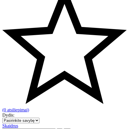
(0 atsiliepimai)
Dydis:
Skaidrus