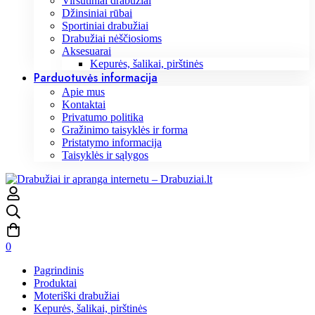
Viršutiniai drabužiai
Džinsiniai rūbai
Sportiniai drabužiai
Drabužiai nėščiosioms
Aksesuarai
Kepurės, šalikai, pirštinės
Parduotuvės informacija
Apie mus
Kontaktai
Privatumo politika
Gražinimo taisyklės ir forma
Pristatymo informacija
Taisyklės ir sąlygos
0
Pagrindinis
Produktai
Moteriški drabužiai
Kepurės, šalikai, pirštinės