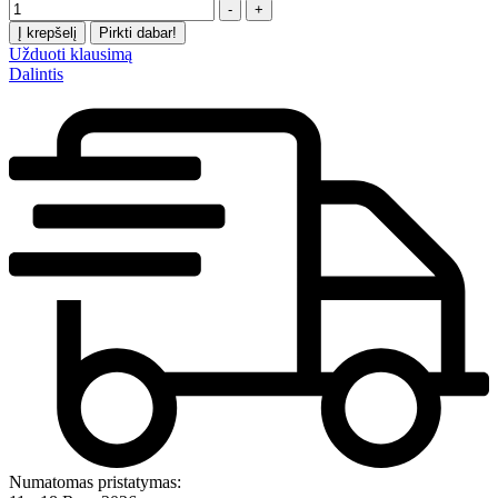
Kiekis
-
+
Į krepšelį
Pirkti dabar!
Užduoti klausimą
Dalintis
Numatomas pristatymas: