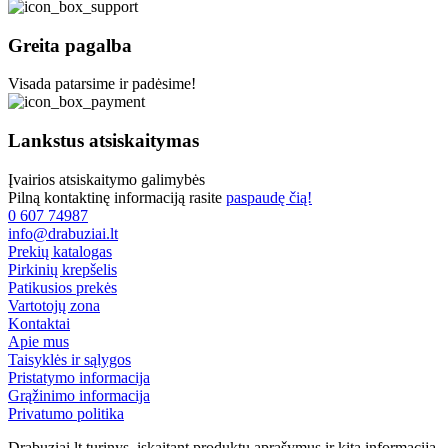
Greita pagalba
Visada patarsime ir padėsime!
Lankstus atsiskaitymas
Įvairios atsiskaitymo galimybės
Pilną kontaktinę informaciją rasite
paspaudę čią!
0 607 74987
info@drabuziai.lt
Prekių katalogas
Pirkinių krepšelis
Patikusios prekės
Vartotojų zona
Kontaktai
Apie mus
Taisyklės ir sąlygos
Pristatymo informacija
Grąžinimo informacija
Privatumo politika
Drabuziai.lt turinys, įskaitant produktų aprašymus ir kitą informaciją,