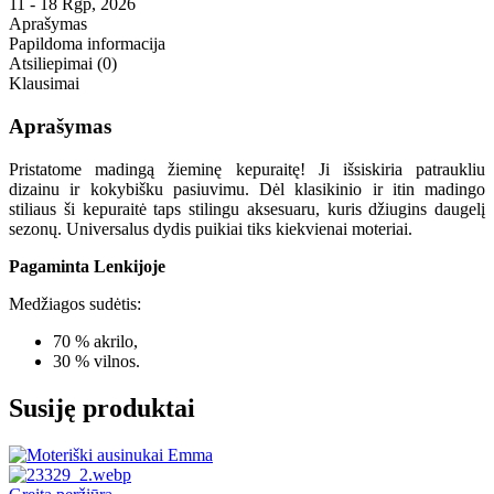
11 - 18 Rgp, 2026
Aprašymas
Papildoma informacija
Atsiliepimai (0)
Klausimai
Aprašymas
Pristatome madingą žieminę kepuraitę! Ji išsiskiria patraukliu
dizainu ir kokybišku pasiuvimu. Dėl klasikinio ir itin madingo
stiliaus ši kepuraitė taps stilingu aksesuaru, kuris džiugins daugelį
sezonų. Universalus dydis puikiai tiks kiekvienai moteriai.
Pagaminta Lenkijoje
Medžiagos sudėtis:
70 % akrilo,
30 % vilnos.
Susiję produktai