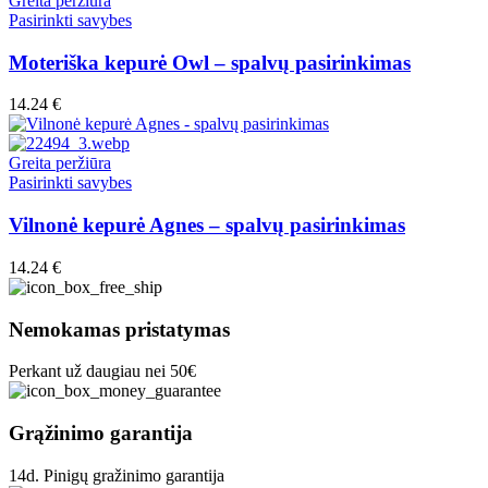
Greita peržiūra
be
This
Pasirinkti savybes
chosen
product
on
has
Moteriška kepurė Owl – spalvų pasirinkimas
the
multiple
product
variants.
14.24
€
page
The
options
may
Greita peržiūra
be
This
Pasirinkti savybes
chosen
product
on
has
Vilnonė kepurė Agnes – spalvų pasirinkimas
the
multiple
product
variants.
14.24
€
page
The
options
may
Nemokamas pristatymas
be
chosen
Perkant už daugiau nei 50€
on
the
product
Grąžinimo garantija
page
14d. Pinigų gražinimo garantija