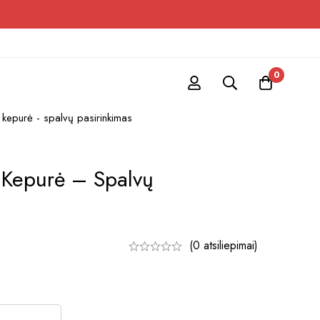
0
ė kepurė - spalvų pasirinkimas
ė Kepurė – Spalvų
(0 atsiliepimai)