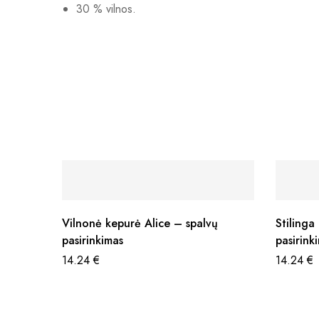
30 % vilnos.
Vilnonė kepurė Alice – spalvų
Stiling
pasirinkimas
pasirink
14.24
€
14.24
€