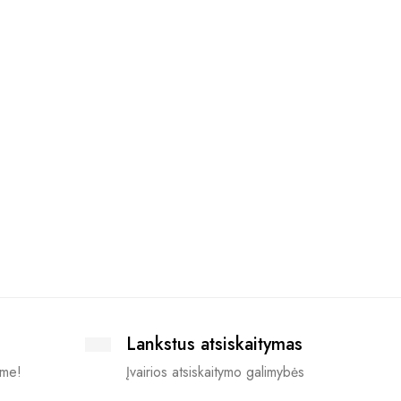
Stiling
spalvų 
14.24
€
Lankstus atsiskaitymas
ime!
Įvairios atsiskaitymo galimybės