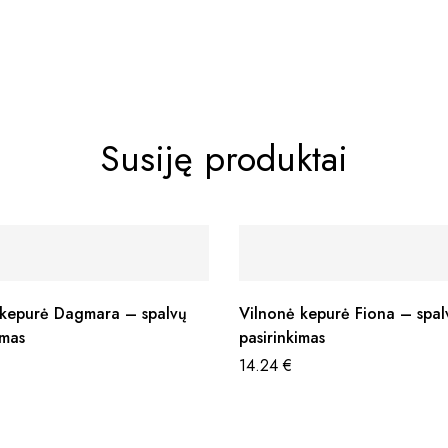
Susiję produktai
a kepurė Dagmara – spalvų
Vilnonė kepurė Fiona – spal
imas
pasirinkimas
14.24
€