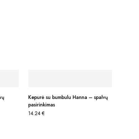
vų
Kepurė su bumbulu Hanna – spalvų
pasirinkimas
14.24
€