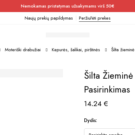
Nemokamas pristatymas užsakymams virš 50€
Naujų prekių papildymas
Peržiūrėti prekes
Moteriški drabužiai
Kepurės, šalikai, pirštinės
Šilta žiemin
Šilta Žiemin
Pasirinkimas
14.24
€
Dydis: