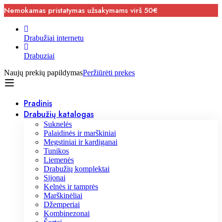
Nemokamas pristatymas užsakymams virš 50€
Drabužiai internetu
Drabuziai
Naujų prekių papildymas
Peržiūrėti prekes
Pradinis
Drabužių katalogas
Suknelės
Palaidinės ir marškiniai
Megstiniai ir kardiganai
Tunikos
Liemenės
Drabužių komplektai
Sijonai
Kelnės ir tamprės
Marškinėliai
Džemperiai
Kombinezonai