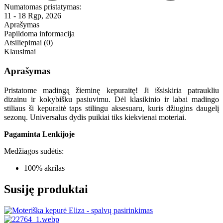
Numatomas pristatymas:
11 - 18 Rgp, 2026
Aprašymas
Papildoma informacija
Atsiliepimai (0)
Klausimai
Aprašymas
Pristatome madingą žieminę kepuraitę! Ji išsiskiria patraukliu
dizainu ir kokybišku pasiuvimu. Dėl klasikinio ir labai madingo
stiliaus ši kepuraitė taps stilingu aksesuaru, kuris džiugins daugelį
sezonų. Universalus dydis puikiai tiks kiekvienai moteriai.
Pagaminta Lenkijoje
Medžiagos sudėtis:
100% akrilas
Susiję produktai