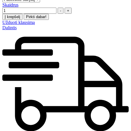
Skaidrus
Kiekis
-
+
Į krepšelį
Pirkti dabar!
Užduoti klausimą
Dalintis