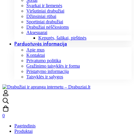
Šortai
Švarkai ir liemenės
Viršutiniai drabužiai
Džinsiniai rūbai
Sportiniai drabužiai
Drabužiai nėščiosioms
Aksesuarai
Kepurės, šalikai, pirštinės
Parduotuvės informacija
Apie mus
Kontaktai
Privatumo politika
Gražinimo taisyklės ir forma
Pristatymo informacija
Taisyklės ir sąlygos
0
Pagrindinis
Produktai