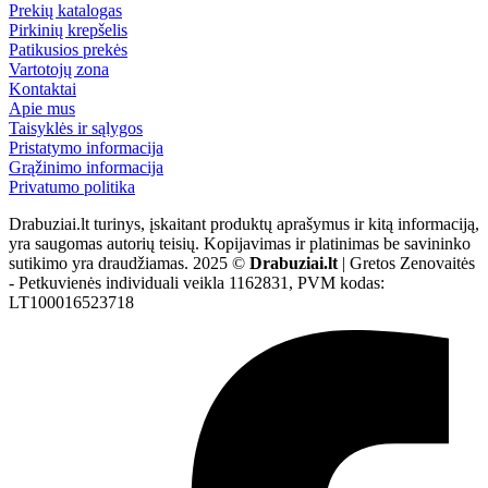
Prekių katalogas
Pirkinių krepšelis
Patikusios prekės
Vartotojų zona
Kontaktai
Apie mus
Taisyklės ir sąlygos
Pristatymo informacija
Grąžinimo informacija
Privatumo politika
Drabuziai.lt turinys, įskaitant produktų aprašymus ir kitą informaciją,
yra saugomas autorių teisių. Kopijavimas ir platinimas be savininko
sutikimo yra draudžiamas. 2025 ©
Drabuziai.lt
| Gretos Zenovaitės
- Petkuvienės individuali veikla 1162831, PVM kodas:
LT100016523718