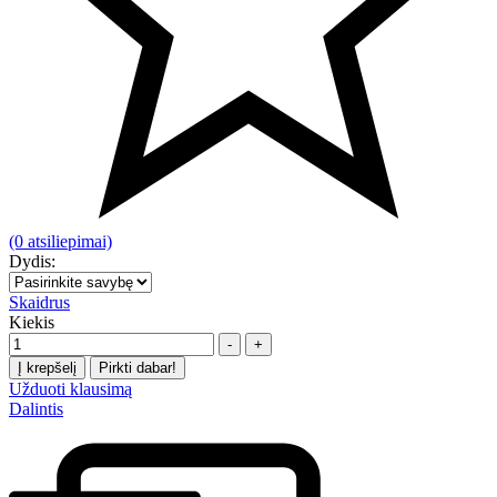
(0 atsiliepimai)
Dydis:
Skaidrus
Kiekis
-
+
Į krepšelį
Pirkti dabar!
Užduoti klausimą
Dalintis