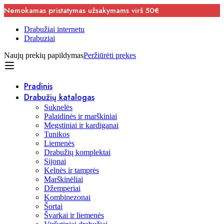
Nemokamas pristatymas užsakymams virš 50€
Drabužiai internetu
Drabuziai
Naujų prekių papildymas
Peržiūrėti prekes
Pradinis
Drabužių katalogas
Suknelės
Palaidinės ir marškiniai
Megstiniai ir kardiganai
Tunikos
Liemenės
Drabužių komplektai
Sijonai
Kelnės ir tamprės
Marškinėliai
Džemperiai
Kombinezonai
Šortai
Švarkai ir liemenės