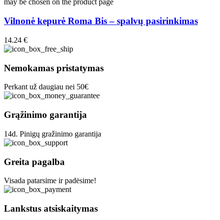
may be chosen on the product page
Vilnonė kepurė Roma Bis – spalvų pasirinkimas
14.24
€
Nemokamas pristatymas
Perkant už daugiau nei 50€
Grąžinimo garantija
14d. Pinigų gražinimo garantija
Greita pagalba
Visada patarsime ir padėsime!
Lankstus atsiskaitymas