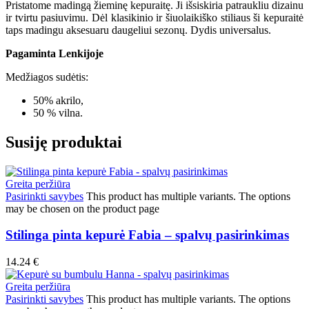
Pristatome madingą žieminę kepuraitę. Ji išsiskiria patraukliu dizainu
ir tvirtu pasiuvimu. Dėl klasikinio ir šiuolaikiško stiliaus ši kepuraitė
taps madingu aksesuaru daugeliui sezonų. Dydis universalus.
Pagaminta Lenkijoje
Medžiagos sudėtis:
50% akrilo,
50 % vilna.
Susiję produktai
Greita peržiūra
Pasirinkti savybes
This product has multiple variants. The options
may be chosen on the product page
Stilinga pinta kepurė Fabia – spalvų pasirinkimas
14.24
€
Greita peržiūra
Pasirinkti savybes
This product has multiple variants. The options