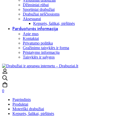
Viršutiniai drabužiai
Džinsiniai rūbai
Sportiniai drabužiai
Drabužiai nėščiosioms
Aksesuarai
Kepurės, šalikai, pirštinės
Parduotuvės informacija
Apie mus
Kontaktai
Privatumo politika
Gražinimo taisyklės ir forma
Pristatymo informacija
Taisyklės ir sąlygos
0
Pagrindinis
Produktai
Moteriški drabužiai
Kepurės, šalikai, pirštinės