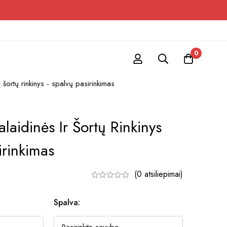
0
r šortų rinkinys - spalvų pasirinkimas
alaidinės Ir Šortų Rinkinys
irinkimas
(0 atsiliepimai)
Spalva: