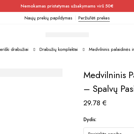
Nemokamas pristatymas užsakymams virš 50€
Naujų prekių papildymas
Peržiūrėti prekes
eriški drabužiai
Drabužių komplektai
Medvilninis palaidinės i
Medvilninis P
– Spalvų Pas
29.78
€
Dydis: