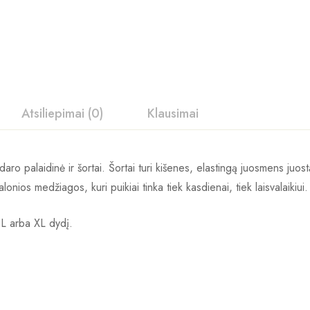
Atsiliepimai (0)
Klausimai
ro palaidinė ir šortai. Šortai turi kišenes, elastingą juosmens juostą
nios medžiagos, kuri puikiai tinka tiek kasdienai, tiek laisvalaikiui.
 L arba XL dydį.