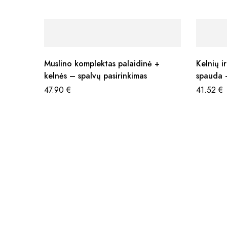
Muslino komplektas palaidinė +
Kelnių i
kelnės – spalvų pasirinkimas
spauda –
47.90
€
41.52
€