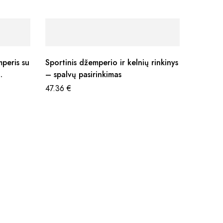
peris su
Sportinis džemperio ir kelnių rinkinys
– spalvų pasirinkimas
47.36
€
Sportin