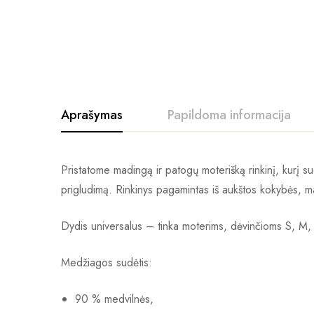
Aprašymas
Papildoma informacija
Pristatome madingą ir patogų moterišką rinkinį, kurį suda
prigludimą. Rinkinys pagamintas iš aukštos kokybės, malo
Dydis universalus – tinka moterims, dėvinčioms S, M,
Medžiagos sudėtis:
90 % medvilnės,