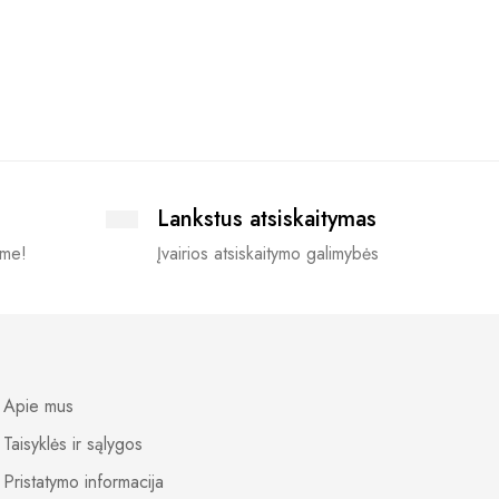
spalvų 
42.28
€
Lankstus atsiskaitymas
ime!
Įvairios atsiskaitymo galimybės
Apie mus
Taisyklės ir sąlygos
Pristatymo informacija