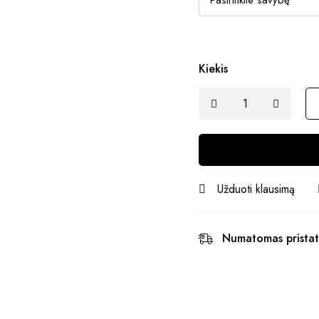
Kiekis
Užduoti klausimą
Numatomas pristat