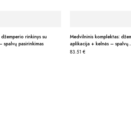
r džemperio rinkinys su
Medvilninis komplektas: džem
 spalvų pasirinkimas
aplikacija + kelnės – spalvų
pasirinkimas
83.51
€