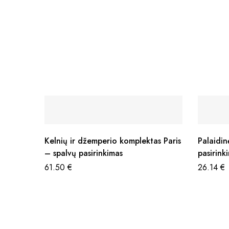
Kelnių ir džemperio komplektas Paris
Palaidin
– spalvų pasirinkimas
pasirink
61.50
€
26.14
€