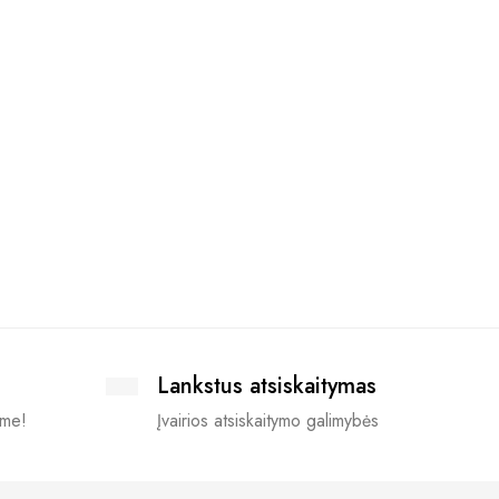
Džemper
spalvų 
36.13
€
Lankstus atsiskaitymas
ime!
Įvairios atsiskaitymo galimybės