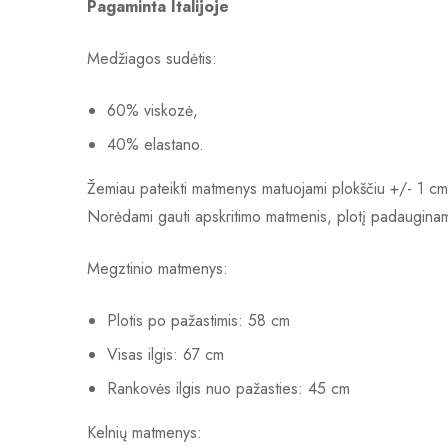
Pagaminta Italijoje
Medžiagos sudėtis:
60% viskozė,
40% elastano.
Žemiau pateikti matmenys matuojami plokščiu +/- 1 cm
Norėdami gauti apskritimo matmenis, plotį padauginam
Megztinio matmenys:
Plotis po pažastimis: 58 cm
Visas ilgis: 67 cm
Rankovės ilgis nuo pažasties: 45 cm
Kelnių matmenys: