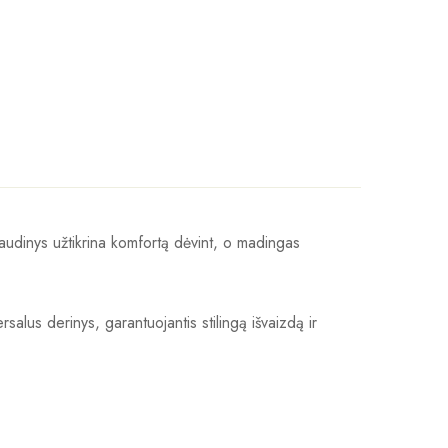
audinys užtikrina komfortą dėvint, o madingas
salus derinys, garantuojantis stilingą išvaizdą ir