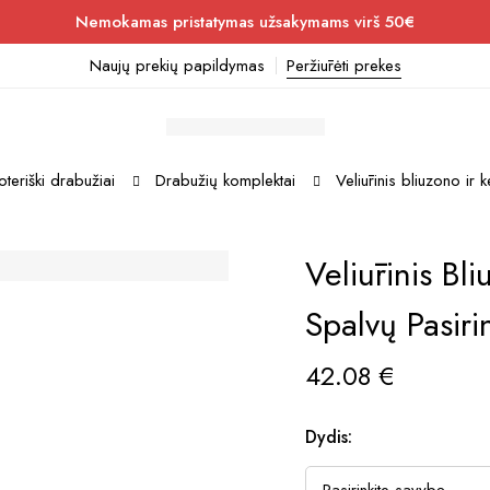
Nemokamas pristatymas užsakymams virš 50€
Naujų prekių papildymas
Peržiūrėti prekes
teriški drabužiai
Drabužių komplektai
Veliūrinis bliuzono ir 
Veliūrinis Bl
Spalvų Pasiri
42.08
€
Dydis: