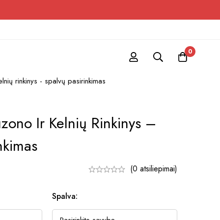
0
kelnių rinkinys - spalvų pasirinkimas
iuzono Ir Kelnių Rinkinys –
nkimas
(0 atsiliepimai)
Spalva: