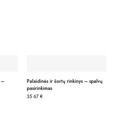
s –
Palaidinės ir šortų rinkinys – spalvų
pasirinkimas
35.67
€