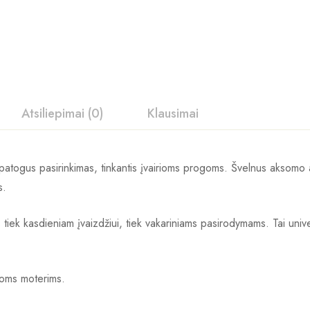
Atsiliepimai (0)
Klausimai
 patogus pasirinkimas, tinkantis įvairioms progoms. Švelnus aksomo 
s.
 tiek kasdieniam įvaizdžiui, tiek vakariniams pasirodymams. Tai univer
ioms moterims.