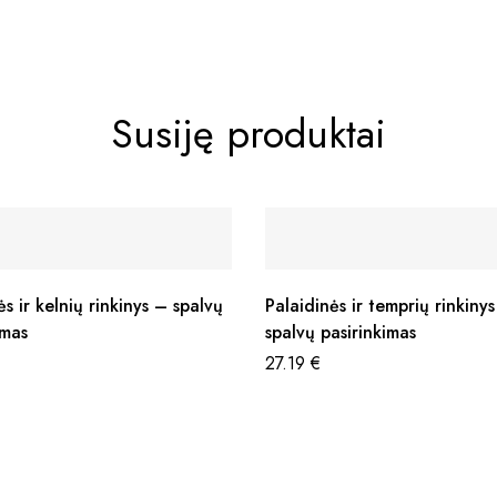
Susiję produktai
ės ir kelnių rinkinys – spalvų
Palaidinės ir temprių rinkiny
imas
spalvų pasirinkimas
27.19
€