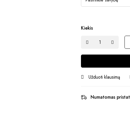
Kiekis
Užduoti klausimą
Numatomas pristat