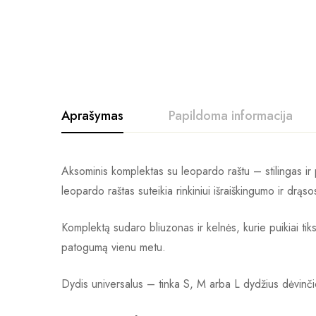
Aprašymas
Papildoma informacija
Aksominis komplektas su leopardo raštu – stilingas ir
leopardo raštas suteikia rinkiniui išraiškingumo ir drąso
Komplektą sudaro bliuzonas ir kelnės, kurie puikiai tiks
patogumą vienu metu.
Dydis universalus – tinka S, M arba L dydžius dėvinč