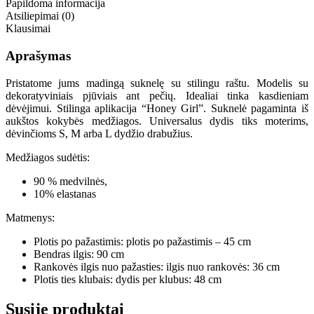
Papildoma informacija
Atsiliepimai (0)
Klausimai
Aprašymas
Pristatome jums madingą suknelę su stilingu raštu. Modelis su
dekoratyviniais pjūviais ant pečių. Idealiai tinka kasdieniam
dėvėjimui. Stilinga aplikacija “Honey Girl”. Suknelė pagaminta iš
aukštos kokybės medžiagos. Universalus dydis tiks moterims,
dėvinčioms S, M arba L dydžio drabužius.
Medžiagos sudėtis:
90 % medvilnės,
10% elastanas
Matmenys:
Plotis po pažastimis: plotis po pažastimis – 45 cm
Bendras ilgis: 90 cm
Rankovės ilgis nuo pažasties: ilgis nuo rankovės: 36 cm
Plotis ties klubais: dydis per klubus: 48 cm
Susiję produktai