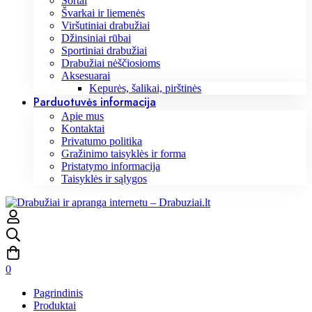
Šortai
Švarkai ir liemenės
Viršutiniai drabužiai
Džinsiniai rūbai
Sportiniai drabužiai
Drabužiai nėščiosioms
Aksesuarai
Kepurės, šalikai, pirštinės
Parduotuvės informacija
Apie mus
Kontaktai
Privatumo politika
Gražinimo taisyklės ir forma
Pristatymo informacija
Taisyklės ir sąlygos
0
Pagrindinis
Produktai