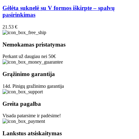
Gėlėta suknelė su V formos iškirpte – spalvų
pasirinkimas
21.53
€
Nemokamas pristatymas
Perkant už daugiau nei 50€
Grąžinimo garantija
14d. Pinigų gražinimo garantija
Greita pagalba
Visada patarsime ir padėsime!
Lankstus atsiskaitymas