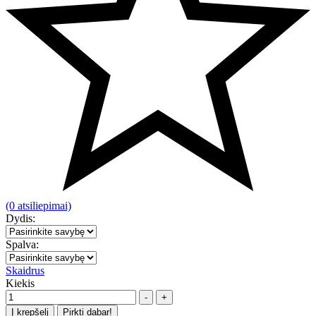
(0 atsiliepimai)
Dydis:
Spalva:
Skaidrus
Kiekis
-
+
Į krepšelį
Pirkti dabar!