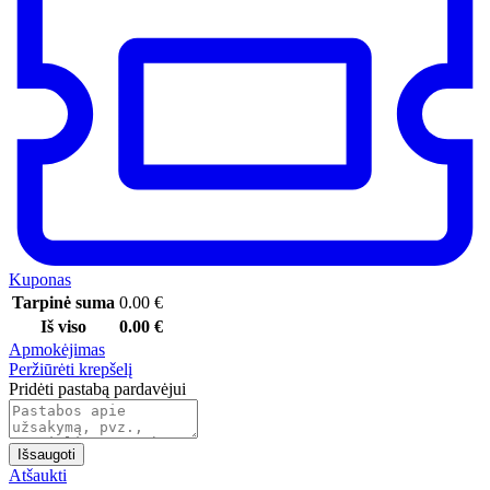
Kuponas
Tarpinė suma
0.00
€
Iš viso
0.00
€
Apmokėjimas
Peržiūrėti krepšelį
Pridėti pastabą pardavėjui
Išsaugoti
Atšaukti