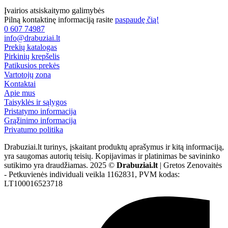
Įvairios atsiskaitymo galimybės
Pilną kontaktinę informaciją rasite
paspaudę čią!
0 607 74987
info@drabuziai.lt
Prekių katalogas
Pirkinių krepšelis
Patikusios prekės
Vartotojų zona
Kontaktai
Apie mus
Taisyklės ir sąlygos
Pristatymo informacija
Grąžinimo informacija
Privatumo politika
Drabuziai.lt turinys, įskaitant produktų aprašymus ir kitą informaciją,
yra saugomas autorių teisių. Kopijavimas ir platinimas be savininko
sutikimo yra draudžiamas. 2025 ©
Drabuziai.lt
| Gretos Zenovaitės
- Petkuvienės individuali veikla 1162831, PVM kodas:
LT100016523718