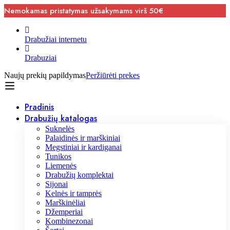
Nemokamas pristatymas užsakymams virš 50€
Drabužiai internetu
Drabuziai
Naujų prekių papildymas
Peržiūrėti prekes
Pradinis
Drabužių katalogas
Suknelės
Palaidinės ir marškiniai
Megstiniai ir kardiganai
Tunikos
Liemenės
Drabužių komplektai
Sijonai
Kelnės ir tamprės
Marškinėliai
Džemperiai
Kombinezonai