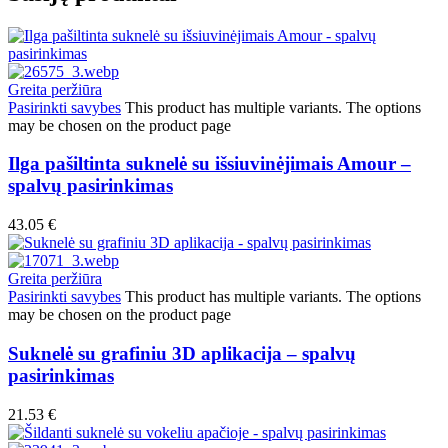
Greita peržiūra
Pasirinkti savybes
This product has multiple variants. The options
may be chosen on the product page
Ilga pašiltinta suknelė su išsiuvinėjimais Amour –
spalvų pasirinkimas
43.05
€
Greita peržiūra
Pasirinkti savybes
This product has multiple variants. The options
may be chosen on the product page
Suknelė su grafiniu 3D aplikacija – spalvų
pasirinkimas
21.53
€