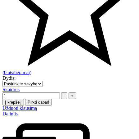
(0 atsiliepimai)
Dydis:
Skaidrus
Kiekis
-
+
Į krepšelį
Pirkti dabar!
Užduoti klausimą
Dalintis