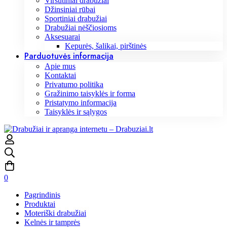
Viršutiniai drabužiai
Džinsiniai rūbai
Sportiniai drabužiai
Drabužiai nėščiosioms
Aksesuarai
Kepurės, šalikai, pirštinės
Parduotuvės informacija
Apie mus
Kontaktai
Privatumo politika
Gražinimo taisyklės ir forma
Pristatymo informacija
Taisyklės ir sąlygos
0
Pagrindinis
Produktai
Moteriški drabužiai
Kelnės ir tamprės