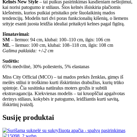
Kelnės New Style
– tai puikus pasirinkimas kasdieniam nešiojimui,
kai norisi patogumo ir stiliaus. Šios kelnės išsiskiria plačiomis
klešnėmis, kurios puikiai prisitaiko prie šiuolaikinių mados
tendencijų. Modelis turi dvi poras funkcionalių kišenių, o liemens
srityje esanti juosta leidžia idealiai pritaikyti kelnes pagal figūrą.
Išmatavimai:
SM
– liemuo: 94 cm, klubai: 100–110 cm, ilgis: 106 cm
ML
– liemuo: 100 cm, klubai: 108–118 cm, ilgis: 108 cm
Galima paklaida: +/-2 cm
Sudėtis:
65% medvilnė, 30% poliesteris, 5% elastanas
Miss City Official (MCO) – tai mados prekės ženklas, gimęs iš
meilės stiliui ir troškimo kurti išskirtinius drabužius, kurių trūko
spintoje. Čia susitinka natūralus moters grožis ir subtili
ekstravagancija. Kiekvienas modelis – tai kruopščiai apgalvotas
derinys stiliaus, kokybės ir patogumo, leidžiantis kurti savitą,
išskirtinį įvaizdį.
Susiję produktai