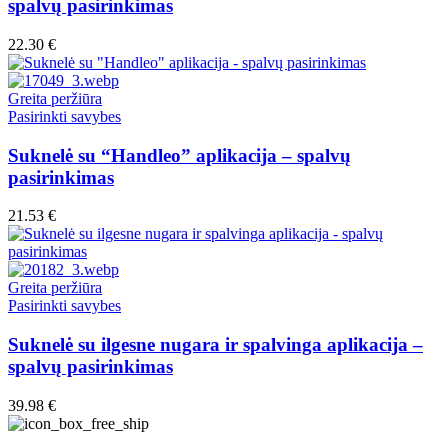
spalvų pasirinkimas
variants.
The
22.30
€
options
may
be
Greita peržiūra
chosen
This
Pasirinkti savybes
on
product
the
has
Suknelė su “Handleo” aplikacija – spalvų
product
multiple
pasirinkimas
page
variants.
The
21.53
€
options
may
be
chosen
Greita peržiūra
on
This
Pasirinkti savybes
the
product
product
has
Suknelė su ilgesne nugara ir spalvinga aplikacija –
page
multiple
spalvų pasirinkimas
variants.
The
39.98
€
options
may