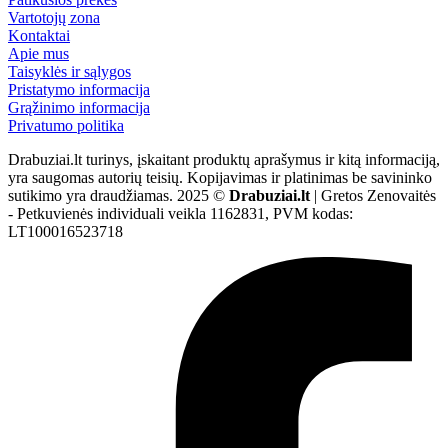
Vartotojų zona
Kontaktai
Apie mus
Taisyklės ir sąlygos
Pristatymo informacija
Grąžinimo informacija
Privatumo politika
Drabuziai.lt turinys, įskaitant produktų aprašymus ir kitą informaciją,
yra saugomas autorių teisių. Kopijavimas ir platinimas be savininko
sutikimo yra draudžiamas. 2025 ©
Drabuziai.lt
| Gretos Zenovaitės
- Petkuvienės individuali veikla 1162831, PVM kodas:
LT100016523718