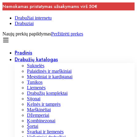
Nemokamas pristatymas užsakymams virš 50€
Drabužiai internetu
Drabuziai
Naujų prekių papildymas
Peržiūrėti prekes
Pradinis
Drabužių katalogas
Suknelės
Palaidinės ir marškiniai
Megstiniai ir kardiganai
Tunikos
Liemenės
Drabužių komplektai
Sijonai
Kelnės ir tamprės
Marškinėliai
Džemperiai
Kombinezonai
Šortai
Švarkai ir liemenės