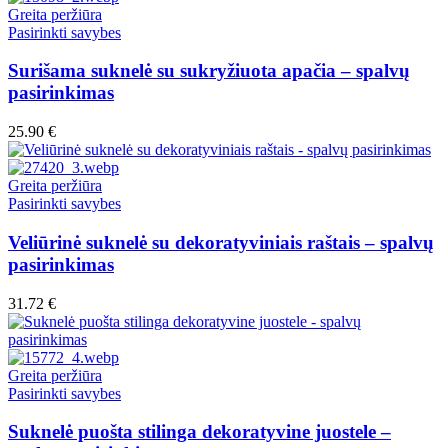
Greita peržiūra
This
Pasirinkti savybes
product
has
Surišama suknelė su sukryžiuota apačia – spalvų
multiple
pasirinkimas
variants.
The
25.90
€
options
may
be
Greita peržiūra
chosen
This
Pasirinkti savybes
on
product
the
has
Veliūrinė suknelė su dekoratyviniais raštais – spalvų
product
multiple
pasirinkimas
page
variants.
The
31.72
€
options
may
be
chosen
Greita peržiūra
on
This
Pasirinkti savybes
the
product
product
has
Suknelė puošta stilinga dekoratyvine juostele –
page
multiple