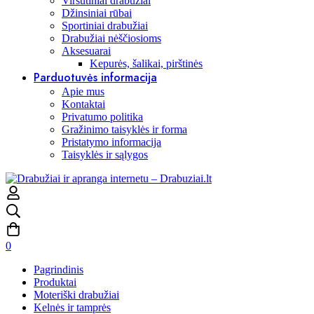
Viršutiniai drabužiai
Džinsiniai rūbai
Sportiniai drabužiai
Drabužiai nėščiosioms
Aksesuarai
Kepurės, šalikai, pirštinės
Parduotuvės informacija
Apie mus
Kontaktai
Privatumo politika
Gražinimo taisyklės ir forma
Pristatymo informacija
Taisyklės ir sąlygos
0
Pagrindinis
Produktai
Moteriški drabužiai
Kelnės ir tamprės