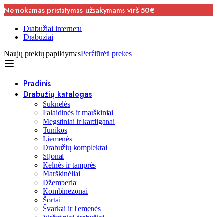
Nemokamas pristatymas užsakymams virš 50€
Drabužiai internetu
Drabuziai
Naujų prekių papildymas
Peržiūrėti prekes
Pradinis
Drabužių katalogas
Suknelės
Palaidinės ir marškiniai
Megstiniai ir kardiganai
Tunikos
Liemenės
Drabužių komplektai
Sijonai
Kelnės ir tamprės
Marškinėliai
Džemperiai
Kombinezonai
Šortai
Švarkai ir liemenės