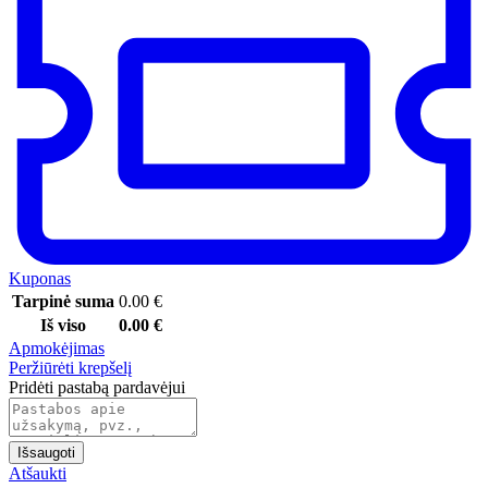
Kuponas
Tarpinė suma
0.00
€
Iš viso
0.00
€
Apmokėjimas
Peržiūrėti krepšelį
Pridėti pastabą pardavėjui
Išsaugoti
Atšaukti