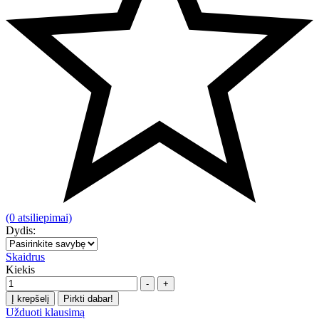
(0 atsiliepimai)
Dydis:
Skaidrus
Kiekis
-
+
Į krepšelį
Pirkti dabar!
Užduoti klausimą