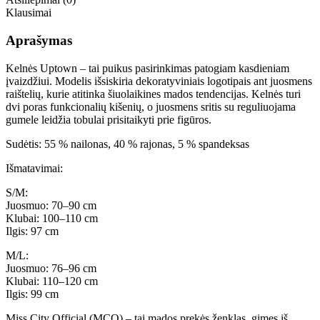
Klausimai
Aprašymas
Kelnės Uptown – tai puikus pasirinkimas patogiam kasdieniam
įvaizdžiui. Modelis išsiskiria dekoratyviniais logotipais ant juosmens
raištelių, kurie atitinka šiuolaikines mados tendencijas. Kelnės turi
dvi poras funkcionalių kišenių, o juosmens sritis su reguliuojama
gumele leidžia tobulai prisitaikyti prie figūros.
Sudėtis: 55 % nailonas, 40 % rajonas, 5 % spandeksas
Išmatavimai:
S/M:
Juosmuo: 70–90 cm
Klubai: 100–110 cm
Ilgis: 97 cm
M/L:
Juosmuo: 76–96 cm
Klubai: 110–120 cm
Ilgis: 99 cm
Miss City Official (MCO) – tai mados prekės ženklas, gimęs iš