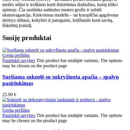
meilės stiliui ir troškimo kurti išskirtinius drabužius, kurių trūko
spintoje. Čia susitinka natūralus moters grožis ir subtili
ekstravagancija. Kiekvienas modelis – tai kruopščiai apgalvotas
derinys stiliaus, kokybės ir patogumo, leidžiantis kurti savitą,
išskirtinį įvaizdį.
Susiję produktai
Greita peržiūra
Pasirinkti savybes
This product has multiple variants. The options
may be chosen on the product page
Surišama suknelė su sukryžiuota apačia – spalvų
pasirinkimas
25.90
€
Greita peržiūra
Pasirinkti savybes
This product has multiple variants. The options
may be chosen on the product page