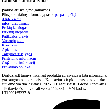
Lankstus atsiskaitymas
Įvairios atsiskaitymo galimybės
Pilną kontaktinę informaciją rasite
paspaudę čią!
0 607 74987
info@drabuziai.lt
Prekių katalogas
Pirkinių krepšelis
Patikusios prekės
Vartotojų zona
Kontaktai
Apie mus
Taisyklės ir sąlygos
Pristatymo informacija
Grąžinimo informacija
Privatumo politika
Drabuziai.lt turinys, įskaitant produktų aprašymus ir kitą informaciją,
yra saugomas autorių teisių. Kopijavimas ir platinimas be savininko
sutikimo yra draudžiamas. 2025 ©
Drabuziai.lt
| Gretos Zenovaitės
- Petkuvienės individuali veikla 1162831, PVM kodas:
LT100016523718