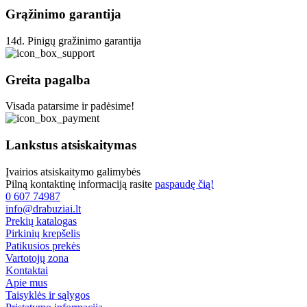
page
Grąžinimo garantija
14d. Pinigų gražinimo garantija
Greita pagalba
Visada patarsime ir padėsime!
Lankstus atsiskaitymas
Įvairios atsiskaitymo galimybės
Pilną kontaktinę informaciją rasite
paspaudę čią!
0 607 74987
info@drabuziai.lt
Prekių katalogas
Pirkinių krepšelis
Patikusios prekės
Vartotojų zona
Kontaktai
Apie mus
Taisyklės ir sąlygos