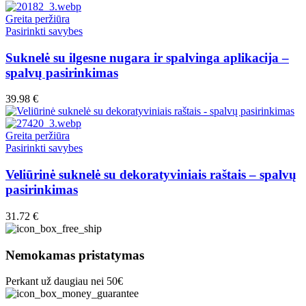
may
be
Greita peržiūra
chosen
This
Pasirinkti savybes
on
product
the
has
Suknelė su ilgesne nugara ir spalvinga aplikacija –
product
multiple
spalvų pasirinkimas
page
variants.
The
39.98
€
options
may
be
Greita peržiūra
chosen
This
Pasirinkti savybes
on
product
the
has
Veliūrinė suknelė su dekoratyviniais raštais – spalvų
product
multiple
pasirinkimas
page
variants.
The
31.72
€
options
may
be
Nemokamas pristatymas
chosen
on
Perkant už daugiau nei 50€
the
product