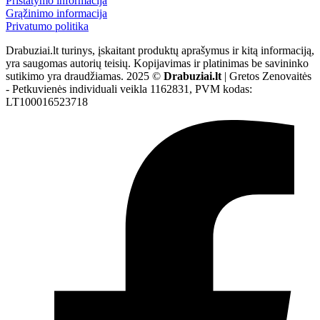
Pristatymo informacija
Grąžinimo informacija
Privatumo politika
Drabuziai.lt turinys, įskaitant produktų aprašymus ir kitą informaciją,
yra saugomas autorių teisių. Kopijavimas ir platinimas be savininko
sutikimo yra draudžiamas. 2025 ©
Drabuziai.lt
| Gretos Zenovaitės
- Petkuvienės individuali veikla 1162831, PVM kodas:
LT100016523718