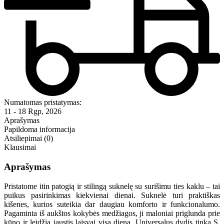
Numatomas pristatymas:
11 - 18 Rgp, 2026
Aprašymas
Papildoma informacija
Atsiliepimai (0)
Klausimai
Aprašymas
Pristatome itin patogią ir stilingą suknelę su surišimu ties kaklu – tai
puikus pasirinkimas kiekvienai dienai. Suknelė turi praktiškas
kišenes, kurios suteikia dar daugiau komforto ir funkcionalumo.
Pagaminta iš aukštos kokybės medžiagos, ji maloniai priglunda prie
kūno ir leidžia jaustis laisvai visą dieną. Universalus dydis tinka S,