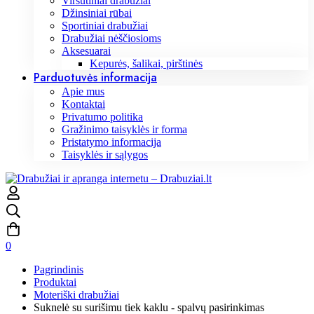
Viršutiniai drabužiai
Džinsiniai rūbai
Sportiniai drabužiai
Drabužiai nėščiosioms
Aksesuarai
Kepurės, šalikai, pirštinės
Parduotuvės informacija
Apie mus
Kontaktai
Privatumo politika
Gražinimo taisyklės ir forma
Pristatymo informacija
Taisyklės ir sąlygos
0
Pagrindinis
Produktai
Moteriški drabužiai
Suknelė su surišimu tiek kaklu - spalvų pasirinkimas