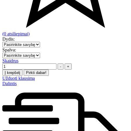
(0 atsiliepimai)
Dydis:
Spalva:
Skaidrus
Kiekis
-
+
Į krepšelį
Pirkti dabar!
Užduoti klausimą
Dalintis