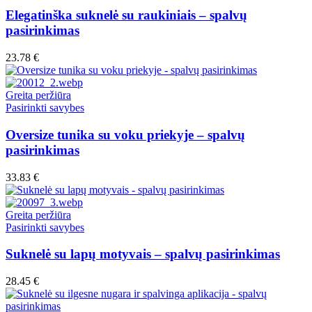
product
has
Elegatinška suknelė su raukiniais – spalvų
multiple
pasirinkimas
variants.
The
23.78
€
options
may
be
Greita peržiūra
chosen
This
Pasirinkti savybes
on
product
the
has
Oversize tunika su voku priekyje – spalvų
product
multiple
pasirinkimas
page
variants.
The
33.83
€
options
may
be
Greita peržiūra
chosen
This
Pasirinkti savybes
on
product
the
has
Suknelė su lapų motyvais – spalvų pasirinkimas
product
multiple
page
variants.
28.45
€
The
options