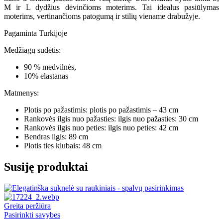
M ir L dydžius dėvinčioms moterims. Tai idealus pasiūlymas
moterims, vertinančioms patogumą ir stilių viename drabužyje.
Pagaminta Turkijoje
Medžiagų sudėtis:
90 % medvilnės,
10% elastanas
Matmenys:
Plotis po pažastimis: plotis po pažastimis – 43 cm
Rankovės ilgis nuo pažasties: ilgis nuo pažasties: 30 cm
Rankovės ilgis nuo peties: ilgis nuo peties: 42 cm
Bendras ilgis: 89 cm
Plotis ties klubais: 48 cm
Susiję produktai
Greita peržiūra
This
Pasirinkti savybes