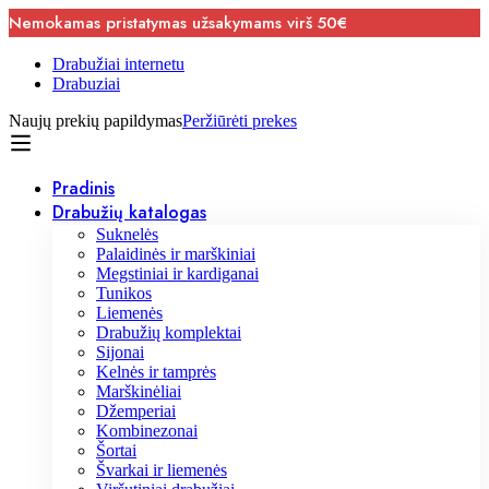
Nemokamas pristatymas užsakymams virš 50€
Drabužiai internetu
Drabuziai
Naujų prekių papildymas
Peržiūrėti prekes
Pradinis
Drabužių katalogas
Suknelės
Palaidinės ir marškiniai
Megstiniai ir kardiganai
Tunikos
Liemenės
Drabužių komplektai
Sijonai
Kelnės ir tamprės
Marškinėliai
Džemperiai
Kombinezonai
Šortai
Švarkai ir liemenės