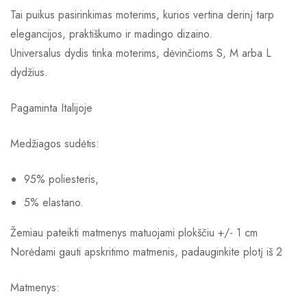
Tai puikus pasirinkimas moterims, kurios vertina derinį tarp
elegancijos, praktiškumo ir madingo dizaino.
Universalus dydis tinka moterims, dėvinčioms S, M arba L
dydžius.
Pagaminta Italijoje
Medžiagos sudėtis:
95% poliesteris,
5% elastano.
Žemiau pateikti matmenys matuojami plokščiu +/- 1 cm
Norėdami gauti apskritimo matmenis, padauginkite plotį iš 2
Matmenys: