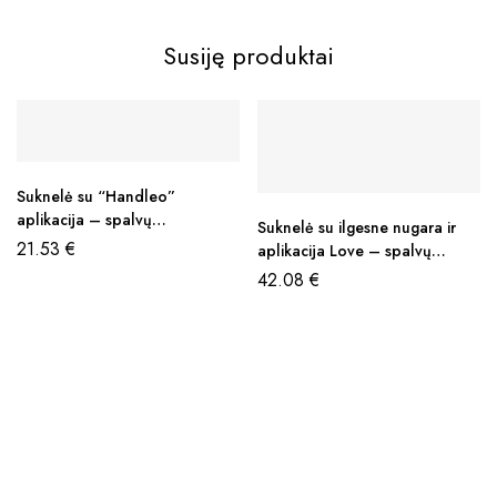
Susiję produktai
Suknelė su “Handleo”
aplikacija – spalvų
Suknelė su ilgesne nugara ir
pasirinkimas
21.53
€
aplikacija Love – spalvų
pasirinkimas
42.08
€