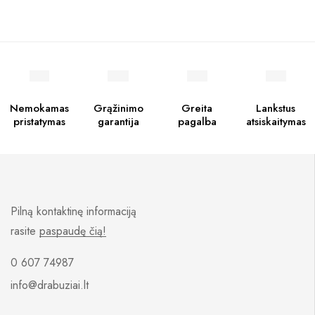
Nemokamas
Grąžinimo
Greita
Lankstus
pristatymas
garantija
pagalba
atsiskaitymas
Pilną kontaktinę informaciją
rasite
paspaudę čią!
0 607 74987
info@drabuziai.lt