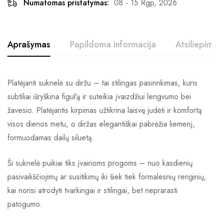
Numatomas pristatymas:
08 - 15 Rgp, 2026
Aprašymas
Papildoma informacija
Atsiliepimai
Platėjanti suknelė su diržu – tai stilingas pasirinkimas, kuris
subtiliai išryškina figūrą ir suteikia įvaizdžiui lengvumo bei
žavesio. Platėjantis kirpimas užtikrina laisvę judėti ir komfortą
visos dienos metu, o diržas elegantiškai pabrėžia liemenį,
formuodamas dailų siluetą.
Ši suknelė puikiai tiks įvairioms progoms – nuo kasdienių
pasivaikščiojimų ar susitikimų iki šiek tiek formalesnių renginių,
kai norisi atrodyti tvarkingai ir stilingai, bet neprarasti
patogumo.