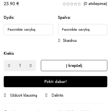
25.90
€
(0 atsiliepimai)
Dydis:
Spalva:
Skaidrus
Kiekis
Į krepšelį
Pirkti dabar!
Užduoti klausimą
Dalintis