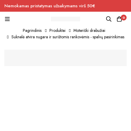
Nemokamas pristatymas užsakymams virš 50€
0
Pagrindinis
Produktai
Moteriški drabužiai
Suknelė atvira nugara ir surištomis rankovėmis - spalvų pasirinkimas