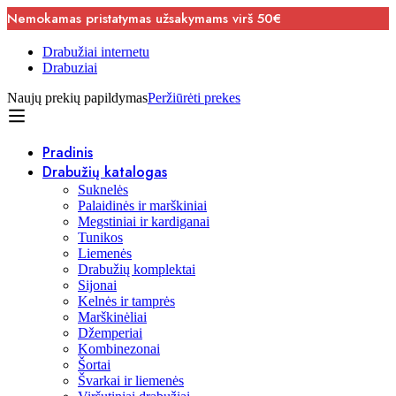
Nemokamas pristatymas užsakymams virš 50€
Drabužiai internetu
Drabuziai
Naujų prekių papildymas
Peržiūrėti prekes
Pradinis
Drabužių katalogas
Suknelės
Palaidinės ir marškiniai
Megstiniai ir kardiganai
Tunikos
Liemenės
Drabužių komplektai
Sijonai
Kelnės ir tamprės
Marškinėliai
Džemperiai
Kombinezonai
Šortai
Švarkai ir liemenės