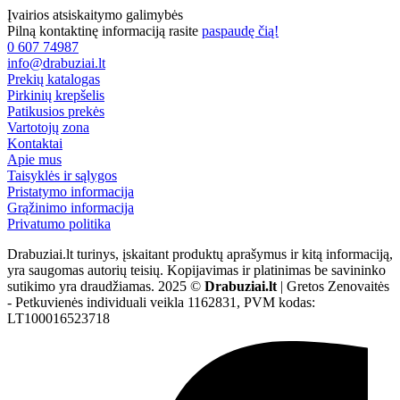
Įvairios atsiskaitymo galimybės
Pilną kontaktinę informaciją rasite
paspaudę čią!
0 607 74987
info@drabuziai.lt
Prekių katalogas
Pirkinių krepšelis
Patikusios prekės
Vartotojų zona
Kontaktai
Apie mus
Taisyklės ir sąlygos
Pristatymo informacija
Grąžinimo informacija
Privatumo politika
Drabuziai.lt turinys, įskaitant produktų aprašymus ir kitą informaciją,
yra saugomas autorių teisių. Kopijavimas ir platinimas be savininko
sutikimo yra draudžiamas. 2025 ©
Drabuziai.lt
| Gretos Zenovaitės
- Petkuvienės individuali veikla 1162831, PVM kodas:
LT100016523718