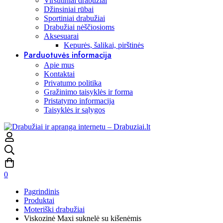
Viršutiniai drabužiai
Džinsiniai rūbai
Sportiniai drabužiai
Drabužiai nėščiosioms
Aksesuarai
Kepurės, šalikai, pirštinės
Parduotuvės informacija
Apie mus
Kontaktai
Privatumo politika
Gražinimo taisyklės ir forma
Pristatymo informacija
Taisyklės ir sąlygos
0
Pagrindinis
Produktai
Moteriški drabužiai
Viskozinė Maxi suknelė su kišenėmis