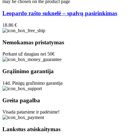
may be chosen on the product page
Leopardo rašto suknelė – spalvų pasirinkimas
18.86
€
Nemokamas pristatymas
Perkant už daugiau nei 50€
Grąžinimo garantija
14d. Pinigų gražinimo garantija
Greita pagalba
Visada patarsime ir padėsime!
Lankstus atsiskaitymas