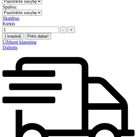
Spalva:
Skaidrus
Kiekis
-
+
Į krepšelį
Pirkti dabar!
Užduoti klausimą
Dalintis