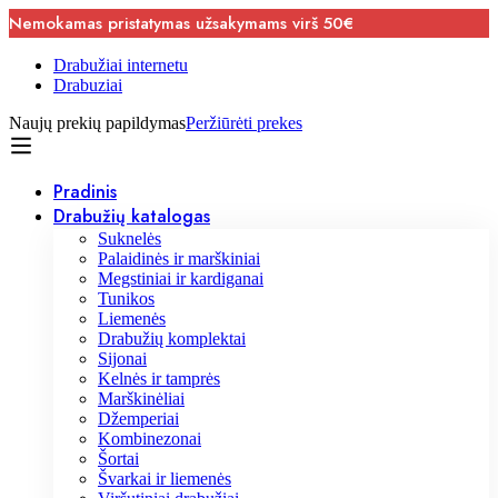
Nemokamas pristatymas užsakymams virš 50€
Drabužiai internetu
Drabuziai
Naujų prekių papildymas
Peržiūrėti prekes
Pradinis
Drabužių katalogas
Suknelės
Palaidinės ir marškiniai
Megstiniai ir kardiganai
Tunikos
Liemenės
Drabužių komplektai
Sijonai
Kelnės ir tamprės
Marškinėliai
Džemperiai
Kombinezonai
Šortai
Švarkai ir liemenės