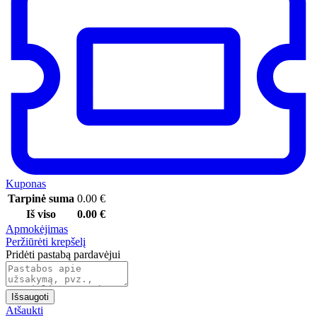
Kuponas
Tarpinė suma
0.00
€
Iš viso
0.00
€
Apmokėjimas
Peržiūrėti krepšelį
Pridėti pastabą pardavėjui
Išsaugoti
Atšaukti