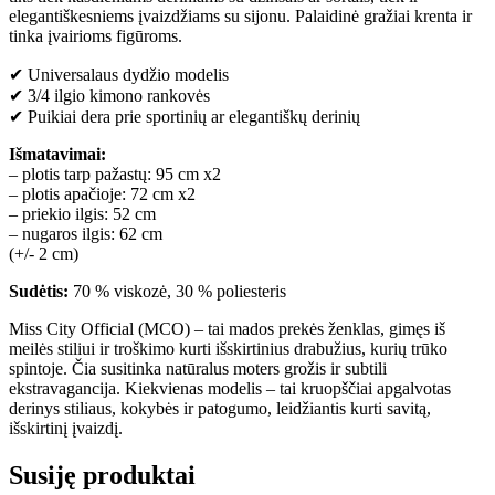
elegantiškesniems įvaizdžiams su sijonu. Palaidinė gražiai krenta ir
tinka įvairioms figūroms.
✔ Universalaus dydžio modelis
✔ 3/4 ilgio kimono rankovės
✔ Puikiai dera prie sportinių ar elegantiškų derinių
Išmatavimai:
– plotis tarp pažastų: 95 cm x2
– plotis apačioje: 72 cm x2
– priekio ilgis: 52 cm
– nugaros ilgis: 62 cm
(+/- 2 cm)
Sudėtis:
70 % viskozė, 30 % poliesteris
Miss City Official (MCO) – tai mados prekės ženklas, gimęs iš
meilės stiliui ir troškimo kurti išskirtinius drabužius, kurių trūko
spintoje. Čia susitinka natūralus moters grožis ir subtili
ekstravagancija. Kiekvienas modelis – tai kruopščiai apgalvotas
derinys stiliaus, kokybės ir patogumo, leidžiantis kurti savitą,
išskirtinį įvaizdį.
Susiję produktai