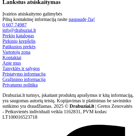
Lankstus atsiskaitymas
Įvairios atsiskaitymo galimybės
Pilną kontaktinę informaciją rasite
paspaudę čią!
0 607 74987
info@drabuziai.lt
Prekių katalogas
Pirkinių krepšelis
Patikusios prekės
Vartotojų zona
Kontaktai
Apie mus
Taisyklės ir sąlygos
Pristatymo informacija
Grąžinimo informacija
Privatumo politika
Drabuziai.lt turinys, įskaitant produktų aprašymus ir kitą informaciją,
yra saugomas autorių teisių. Kopijavimas ir platinimas be savininko
sutikimo yra draudžiamas. 2025 ©
Drabuziai.lt
| Gretos Zenovaitės
- Petkuvienės individuali veikla 1162831, PVM kodas:
LT100016523718