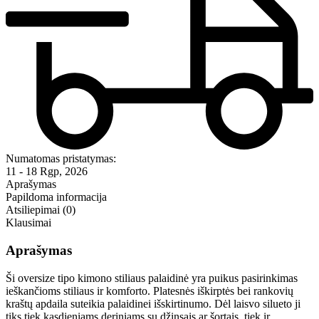
Numatomas pristatymas:
11 - 18 Rgp, 2026
Aprašymas
Papildoma informacija
Atsiliepimai (0)
Klausimai
Aprašymas
Ši oversize tipo kimono stiliaus palaidinė yra puikus pasirinkimas
ieškančioms stiliaus ir komforto. Platesnės iškirptės bei rankovių
kraštų apdaila suteikia palaidinei išskirtinumo. Dėl laisvo silueto ji
tiks tiek kasdieniams deriniams su džinsais ar šortais, tiek ir