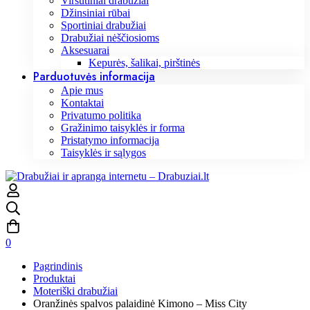
Viršutiniai drabužiai
Džinsiniai rūbai
Sportiniai drabužiai
Drabužiai nėščiosioms
Aksesuarai
Kepurės, šalikai, pirštinės
Parduotuvės informacija
Apie mus
Kontaktai
Privatumo politika
Gražinimo taisyklės ir forma
Pristatymo informacija
Taisyklės ir sąlygos
0
Pagrindinis
Produktai
Moteriški drabužiai
Oranžinės spalvos palaidinė Kimono – Miss City