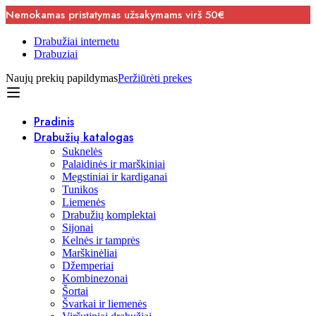
Nemokamas pristatymas užsakymams virš 50€
Drabužiai internetu
Drabuziai
Naujų prekių papildymas
Peržiūrėti prekes
Pradinis
Drabužių katalogas
Suknelės
Palaidinės ir marškiniai
Megstiniai ir kardiganai
Tunikos
Liemenės
Drabužių komplektai
Sijonai
Kelnės ir tamprės
Marškinėliai
Džemperiai
Kombinezonai
Šortai
Švarkai ir liemenės