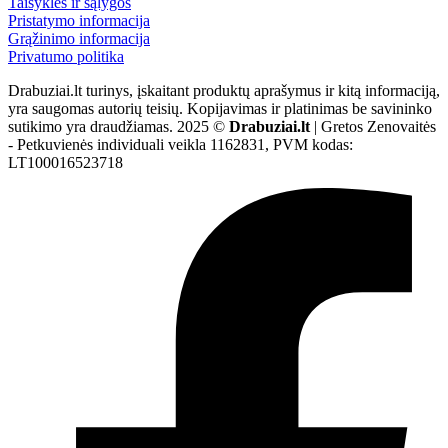
Taisyklės ir sąlygos
Pristatymo informacija
Grąžinimo informacija
Privatumo politika
Drabuziai.lt turinys, įskaitant produktų aprašymus ir kitą informaciją,
yra saugomas autorių teisių. Kopijavimas ir platinimas be savininko
sutikimo yra draudžiamas. 2025 ©
Drabuziai.lt
| Gretos Zenovaitės
- Petkuvienės individuali veikla 1162831, PVM kodas:
LT100016523718