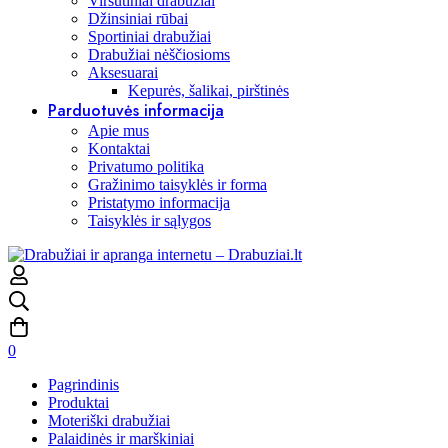
Viršutiniai drabužiai
Džinsiniai rūbai
Sportiniai drabužiai
Drabužiai nėščiosioms
Aksesuarai
Kepurės, šalikai, pirštinės
Parduotuvės informacija
Apie mus
Kontaktai
Privatumo politika
Gražinimo taisyklės ir forma
Pristatymo informacija
Taisyklės ir sąlygos
0
Pagrindinis
Produktai
Moteriški drabužiai
Palaidinės ir marškiniai