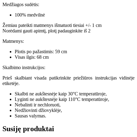
Medžiagos sudėtis:
100% medvilnė
Žemiau pateikti matmenys išmatuoti tiesiai +/- 1 cm
Norėdami gauti apimtį, plotį padauginkite iš 2
Matmenys:
Plotis po pažastimis: 59 cm
Visas ilgis: 68 cm
Skalbimo instrukcijos:
Prieš skalbiant visada patikrinkite priežiūros instrukcijas vidinėje
etiketėje.
Skalbti ne aukštesnėje kaip 30°C temperatūroje,
Lyginti ne aukštesnėje kaip 110°C temperatūroje,
Nebalinti ir nechloruoti,
Nedžiovinti džiovyklėje,
Sausas valymas.
Susiję produktai