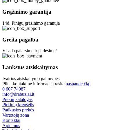
Grąžinimo garantija
14d. Pinigų gražinimo garantija
Greita pagalba
Visada patarsime ir padėsime!
Lankstus atsiskaitymas
Įvairios atsiskaitymo galimybės
Pilną kontaktinę informaciją rasite
paspaudę čią!
0 607 74987
info@drabuziai.lt
Prekių katalogas
Pirkinių krepšelis
Patikusios prekės
Vartotojų zona
Kontaktai
Apie mus