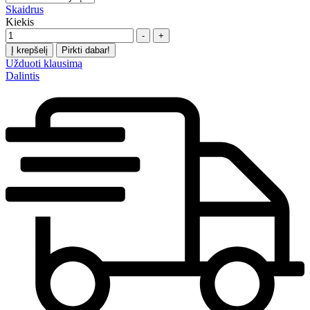
Skaidrus
Kiekis
-
+
Į krepšelį
Pirkti dabar!
Užduoti klausimą
Dalintis