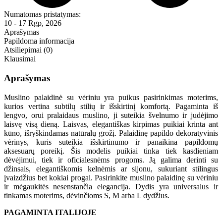
Numatomas pristatymas:
10 - 17 Rgp, 2026
Aprašymas
Papildoma informacija
Atsiliepimai (0)
Klausimai
Aprašymas
Muslino palaidinė su vėriniu yra puikus pasirinkimas moterims,
kurios vertina subtilų stilių ir išskirtinį komfortą. Pagaminta iš
lengvo, orui pralaidaus muslino, ji suteikia švelnumo ir judėjimo
laisvę visą dieną. Laisvas, elegantiškas kirpimas puikiai krinta ant
kūno, išryškindamas natūralų grožį. Palaidinę papildo dekoratyvinis
vėrinys, kuris suteikia išskirtinumo ir panaikina papildomų
aksesuarų poreikį. Šis modelis puikiai tinka tiek kasdieniam
dėvėjimui, tiek ir oficialesnėms progoms. Ją galima derinti su
džinsais, elegantiškomis kelnėmis ar sijonu, sukuriant stilingus
įvaizdžius bet kokiai progai. Pasirinkite muslino palaidinę su vėriniu
ir mėgaukitės nesenstančia elegancija. Dydis yra universalus ir
tinkamas moterims, dėvinčioms S, M arba L dydžius.
PAGAMINTA ITALIJOJE