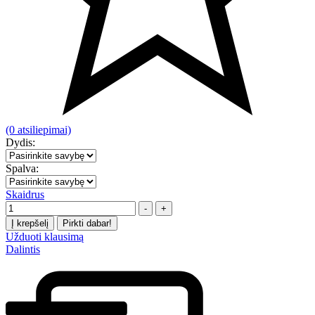
(0 atsiliepimai)
Dydis:
Spalva:
Skaidrus
Kiekis
-
+
Į krepšelį
Pirkti dabar!
Užduoti klausimą
Dalintis