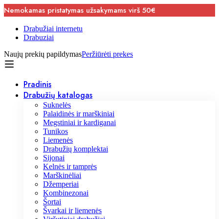
Nemokamas pristatymas užsakymams virš 50€
Drabužiai internetu
Drabuziai
Naujų prekių papildymas
Peržiūrėti prekes
Pradinis
Drabužių katalogas
Suknelės
Palaidinės ir marškiniai
Megstiniai ir kardiganai
Tunikos
Liemenės
Drabužių komplektai
Sijonai
Kelnės ir tamprės
Marškinėliai
Džemperiai
Kombinezonai
Šortai
Švarkai ir liemenės