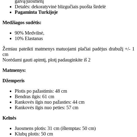
galvą/juosmenį
Detalės: dekoratyvinė blizgučiais puošta širdelė
Pagaminta Turkijoje
Medžiagos sudėtis:
90% Medvilnė,
10% Elastanas
Žemiau pateikti matmenys matuojami plačiai padėjus drabužį +/- 1
cm
Norėdami gauti apimtį, plotį padauginkite iš 2
Matmenys:
Džemperis
Plotis po pažastimis: 48 cm
Bendras ilgis: 61 cm
Rankovės ilgis nuo pažasties: 44 cm
Rankovės ilgis nuo peties: 57 cm
Kelnės
Juosmens plotis: 31 cm (ištemptas: 50 cm)
Klubų plotis: 50 cm