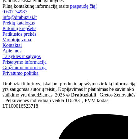
Įvairios atsiskaitymo galimybės
Pilną kontaktinę informaciją rasite
paspaudę čią!
0 607 74987
info@drabuziai.lt
Prekių katalogas
Pirkinių krepšelis
Patikusios prekės
Vartotojų zona
Kontaktai
Apie mus
Taisyklės ir sąlygos
Pristatymo informacija
Grąžinimo informacija
Privatumo politika
Drabuziai.lt turinys, įskaitant produktų aprašymus ir kitą informaciją,
yra saugomas autorių teisių. Kopijavimas ir platinimas be savininko
sutikimo yra draudžiamas. 2025 ©
Drabuziai.lt
| Gretos Zenovaitės
- Petkuvienės individuali veikla 1162831, PVM kodas:
LT100016523718