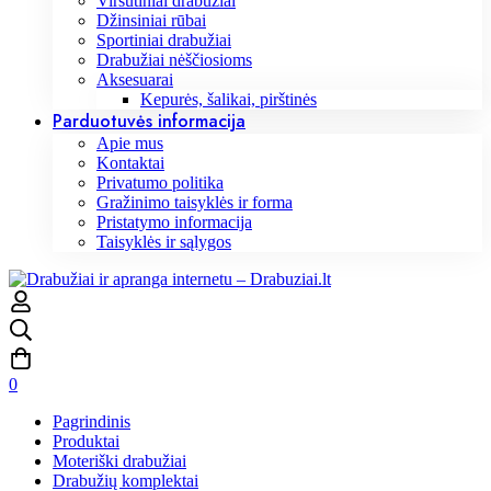
Viršutiniai drabužiai
Džinsiniai rūbai
Sportiniai drabužiai
Drabužiai nėščiosioms
Aksesuarai
Kepurės, šalikai, pirštinės
Parduotuvės informacija
Apie mus
Kontaktai
Privatumo politika
Gražinimo taisyklės ir forma
Pristatymo informacija
Taisyklės ir sąlygos
0
Pagrindinis
Produktai
Moteriški drabužiai
Drabužių komplektai