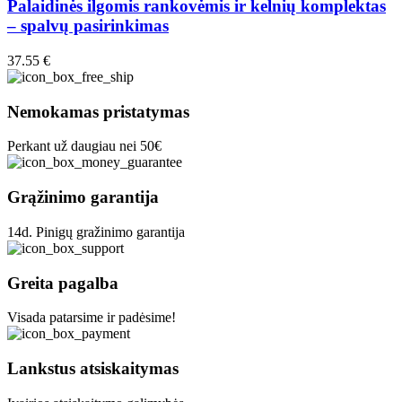
has
Palaidinės ilgomis rankovėmis ir kelnių komplektas
page
multiple
– spalvų pasirinkimas
variants.
The
37.55
€
options
may
be
Nemokamas pristatymas
chosen
on
Perkant už daugiau nei 50€
the
product
page
Grąžinimo garantija
14d. Pinigų gražinimo garantija
Greita pagalba
Visada patarsime ir padėsime!
Lankstus atsiskaitymas