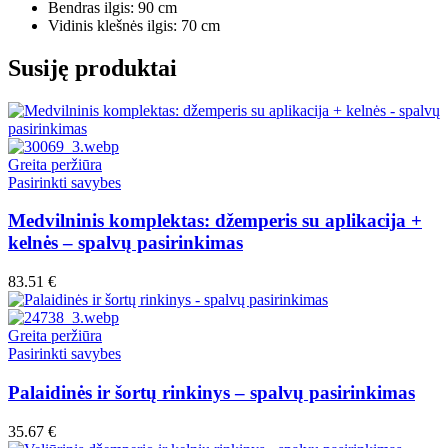
Bendras ilgis: 90 cm
Vidinis klešnės ilgis: 70 cm
Susiję produktai
Greita peržiūra
This
Pasirinkti savybes
product
has
Medvilninis komplektas: džemperis su aplikacija +
multiple
kelnės – spalvų pasirinkimas
variants.
The
83.51
€
options
may
be
Greita peržiūra
chosen
This
Pasirinkti savybes
on
product
the
has
Palaidinės ir šortų rinkinys – spalvų pasirinkimas
product
multiple
page
variants.
35.67
€
The