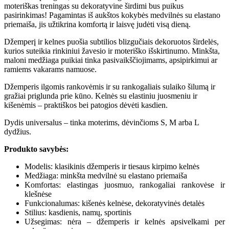
moteriškas treningas su dekoratyvine širdimi bus puikus
pasirinkimas! Pagamintas iš aukštos kokybės medvilnės su elastano
priemaiša, jis užtikrina komfortą ir laisvę judėti visą dieną.
Džemperį ir kelnes puošia subtilios blizgučiais dekoruotos širdelės,
kurios suteikia rinkiniui žavesio ir moteriško išskirtinumo. Minkšta,
maloni medžiaga puikiai tinka pasivaikščiojimams, apsipirkimui ar
ramiems vakarams namuose.
Džemperis ilgomis rankovėmis ir su rankogaliais sulaiko šilumą ir
gražiai priglunda prie kūno. Kelnės su elastiniu juosmeniu ir
kišenėmis – praktiškos bei patogios dėvėti kasdien.
Dydis universalus – tinka moterims, dėvinčioms S, M arba L
dydžius.
Produkto savybės:
Modelis: klasikinis džemperis ir tiesaus kirpimo kelnės
Medžiaga: minkšta medvilnė su elastano priemaiša
Komfortas: elastingas juosmuo, rankogaliai rankovėse ir
klešnėse
Funkcionalumas: kišenės kelnėse, dekoratyvinės detalės
Stilius: kasdienis, namų, sportinis
Užsegimas: nėra – džemperis ir kelnės apsivelkami per