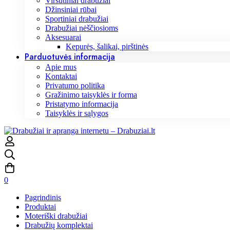
Viršutiniai drabužiai
Džinsiniai rūbai
Sportiniai drabužiai
Drabužiai nėščiosioms
Aksesuarai
Kepurės, šalikai, pirštinės
Parduotuvės informacija
Apie mus
Kontaktai
Privatumo politika
Gražinimo taisyklės ir forma
Pristatymo informacija
Taisyklės ir sąlygos
0
Pagrindinis
Produktai
Moteriški drabužiai
Drabužių komplektai