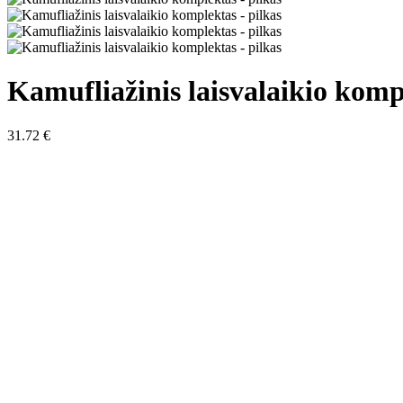
Kamufliažinis laisvalaikio komp
31.72
€