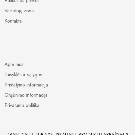
Patikusios prekės
Vartotojų zona
Kontaktai
Apie mus
Taisyklės ir sąlygos
Pristatymo informacija
Grąžinimo informacija
Privatumo politika
DRABUZIAI.LT TURINYS, ĮSKAITANT PRODUKTŲ APRAŠYMUS