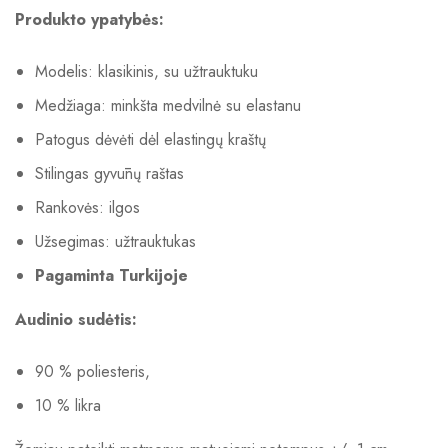
Produkto ypatybės:
Modelis: klasikinis, su užtrauktuku
Medžiaga: minkšta medvilnė su elastanu
Patogus dėvėti dėl elastingų kraštų
Stilingas gyvūnų raštas
Rankovės: ilgos
Užsegimas: užtrauktukas
Pagaminta Turkijoje
Audinio sudėtis:
90 % poliesteris,
10 % likra