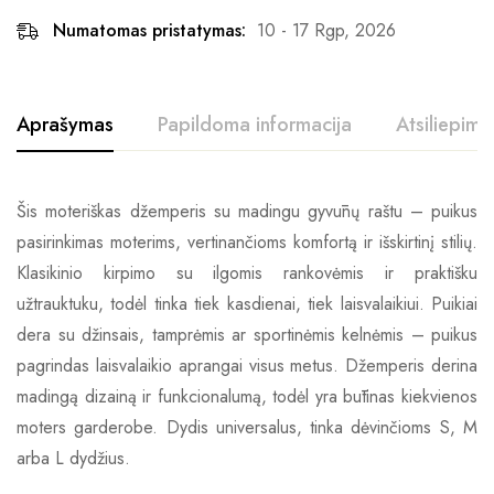
Numatomas pristatymas:
10 - 17 Rgp, 2026
Aprašymas
Papildoma informacija
Atsiliepimai
Šis moteriškas džemperis su madingu gyvūnų raštu – puikus
pasirinkimas moterims, vertinančioms komfortą ir išskirtinį stilių.
Klasikinio kirpimo su ilgomis rankovėmis ir praktišku
užtrauktuku, todėl tinka tiek kasdienai, tiek laisvalaikiui. Puikiai
dera su džinsais, tamprėmis ar sportinėmis kelnėmis – puikus
pagrindas laisvalaikio aprangai visus metus. Džemperis derina
madingą dizainą ir funkcionalumą, todėl yra būtinas kiekvienos
moters garderobe. Dydis universalus, tinka dėvinčioms S, M
arba L dydžius.