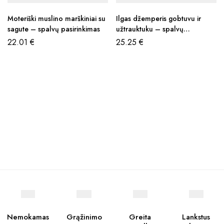
Moteriški muslino marškiniai su
Ilgas džemperis gobtuvu ir
sagute – spalvų pasirinkimas
užtrauktuku – spalvų
pasirinkimas
22.01
€
25.25
€
Nemokamas
Grąžinimo
Greita
Lankstus