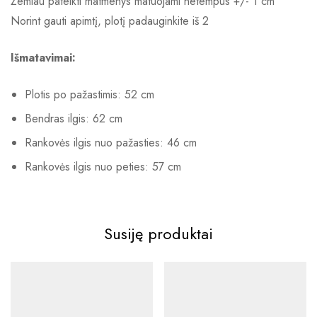
Žemiau pateikti matmenys matuojami netempus +/- 1 cm
Norint gauti apimtį, plotį padauginkite iš 2
Išmatavimai:
Plotis po pažastimis: 52 cm
Bendras ilgis: 62 cm
Rankovės ilgis nuo pažasties: 46 cm
Rankovės ilgis nuo peties: 57 cm
Susiję produktai