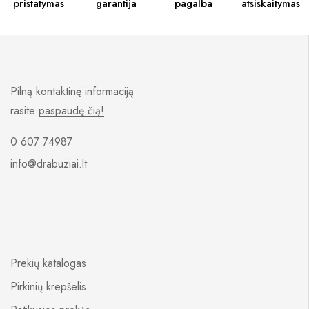
pristatymas
garantija
pagalba
atsiskaitymas
Pilną kontaktinę informaciją
rasite
paspaudę čią!
0 607 74987
info@drabuziai.lt
Prekių katalogas
Pirkinių krepšelis