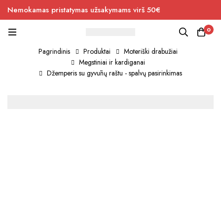
Nemokamas pristatymas užsakymams virš 50€
0
Pagrindinis
Produktai
Moteriški drabužiai
Megstiniai ir kardiganai
Džemperis su gyvūnų raštu - spalvų pasirinkimas