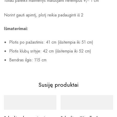
Toliau pateikti matmenys matuojami netempus +/- 1 cm
Norint gauti apimtį, plotį reikia padauginti iš 2
Išmatavimai:
Plotis po pažastimis: 41 cm (išsitempia iki 51 cm)
Plotis klubų srityje: 42 cm (išsitempia iki 52 cm)
Bendras ilgis: 115 cm
Susiję produktai