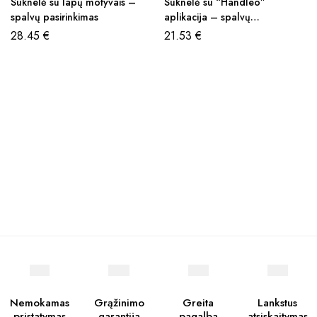
Suknelė su lapų motyvais –
Suknelė su “Handleo”
spalvų pasirinkimas
aplikacija – spalvų
pasirinkimas
28.45
€
21.53
€
Nemokamas
Grąžinimo
Greita
Lankstus
pristatymas
garantija
pagalba
atsiskaitymas