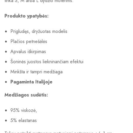
tinka S, M arba L dydžio moterims.
Produkto ypatybės:
Prigludęs, dryžuotas modelis
Plačios petnešėlės
Apvalus iškirpimas
Šoninės juostos liekninančiam efektui
Minkšta ir tampri medžiaga
Pagaminta Italijoje
Medžiagos sudėtis:
95% viskozė,
5% elastanas