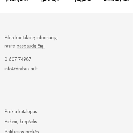
Pilną kontaktinę informaciją
rasite
paspaudę čią!
0 607 74987
info@drabuziai.lt
Prekių katalogas
Pirkinių krepšelis
Patikusios prekės