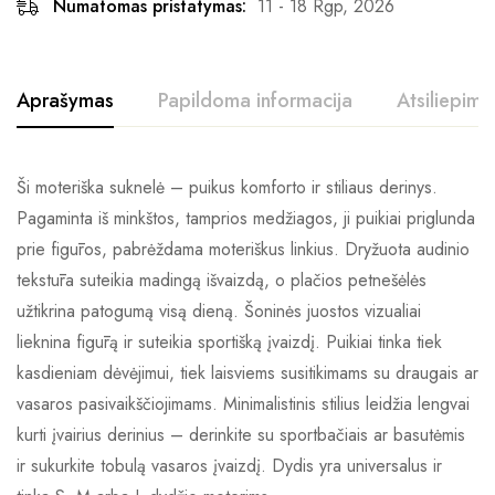
Numatomas pristatymas:
11 - 18 Rgp, 2026
Aprašymas
Papildoma informacija
Atsiliepimai
Ši moteriška suknelė – puikus komforto ir stiliaus derinys.
Pagaminta iš minkštos, tamprios medžiagos, ji puikiai priglunda
prie figūros, pabrėždama moteriškus linkius. Dryžuota audinio
tekstūra suteikia madingą išvaizdą, o plačios petnešėlės
užtikrina patogumą visą dieną. Šoninės juostos vizualiai
lieknina figūrą ir suteikia sportišką įvaizdį. Puikiai tinka tiek
kasdieniam dėvėjimui, tiek laisviems susitikimams su draugais ar
vasaros pasivaikščiojimams. Minimalistinis stilius leidžia lengvai
kurti įvairius derinius – derinkite su sportbačiais ar basutėmis
ir sukurkite tobulą vasaros įvaizdį. Dydis yra universalus ir