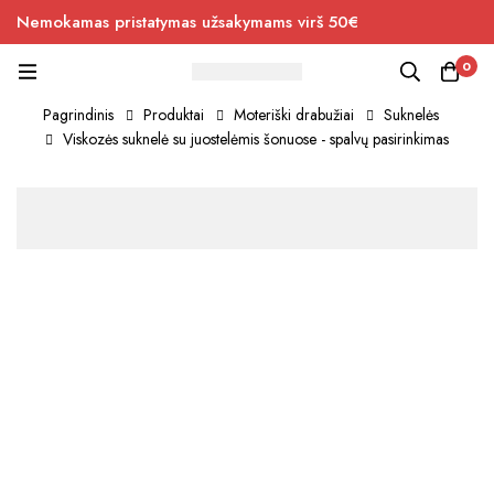
Nemokamas pristatymas užsakymams virš 50€
0
Pagrindinis
Produktai
Moteriški drabužiai
Suknelės
Viskozės suknelė su juostelėmis šonuose - spalvų pasirinkimas