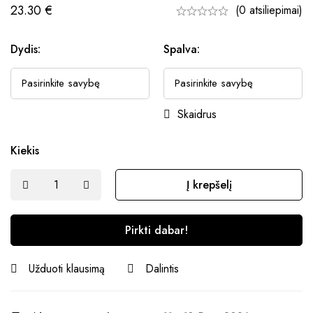
23.30
€
(0 atsiliepimai)
Dydis:
Spalva:
Skaidrus
Kiekis
Į krepšelį
Pirkti dabar!
Užduoti klausimą
Dalintis