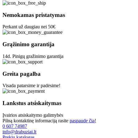
may
be
Nemokamas pristatymas
chosen
on
Perkant už daugiau nei 50€
the
product
page
Grąžinimo garantija
14d. Pinigų gražinimo garantija
Greita pagalba
Visada patarsime ir padėsime!
Lankstus atsiskaitymas
Įvairios atsiskaitymo galimybės
Pilną kontaktinę informaciją rasite
paspaudę čią!
0 607 74987
info@drabuziai.lt
Prekių katalogas