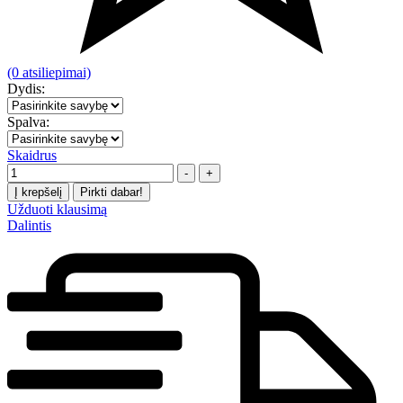
(0 atsiliepimai)
Dydis:
Spalva:
Skaidrus
Kiekis
-
+
Į krepšelį
Pirkti dabar!
Užduoti klausimą
Dalintis