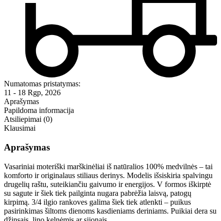
Numatomas pristatymas:
11 - 18 Rgp, 2026
Aprašymas
Papildoma informacija
Atsiliepimai (0)
Klausimai
Aprašymas
Vasariniai moteriški marškinėliai iš natūralios 100% medvilnės – tai
komforto ir originalaus stiliaus derinys. Modelis išsiskiria spalvingu
drugelių raštu, suteikiančiu gaivumo ir energijos. V formos iškirptė
su sagute ir šiek tiek pailginta nugara pabrėžia laisvą, patogų
kirpimą. 3/4 ilgio rankoves galima šiek tiek atlenkti – puikus
pasirinkimas šiltoms dienoms kasdieniams deriniams. Puikiai dera su
džinsais, lino kelnėmis ar sijonais.