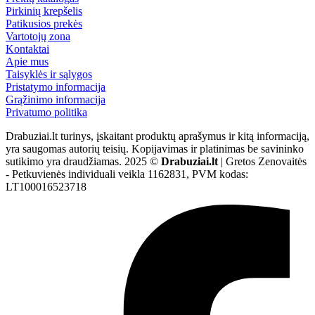
Pirkinių krepšelis
Patikusios prekės
Vartotojų zona
Kontaktai
Apie mus
Taisyklės ir sąlygos
Pristatymo informacija
Grąžinimo informacija
Privatumo politika
Drabuziai.lt turinys, įskaitant produktų aprašymus ir kitą informaciją,
yra saugomas autorių teisių. Kopijavimas ir platinimas be savininko
sutikimo yra draudžiamas. 2025 ©
Drabuziai.lt
| Gretos Zenovaitės
- Petkuvienės individuali veikla 1162831, PVM kodas:
LT100016523718