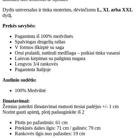
Dydis universalus ir tinka moterims, dėvinčioms
L, XL arba XXL
dydį.
Prekės savybės:
Pagaminta iš 100% medvilnės
Spalvingas drugelių raštas
V formos iškirptė su saga
Orui pralaidi, natūrali medžiaga – puikiai tinka vasarai
Laisvas kirpimas su pailginta nugara
Lengvos 3/4 rankovės
Pagaminta Italijoje
Audinio sudėtis:
100% Medvilnė
Išmatavimai:
Žemiau pateikti išmatavimai matuoti tiesiai padėjus +/- 1 cm
Norint gauti apimtį, plotį padauginkite iš 2
Plotis po pažastimis: 61 cm
Priekinės dalies ilgis: 71 cm / galinės: 79 cm
Rankovės ilgis nuo pažasties: 19 cm