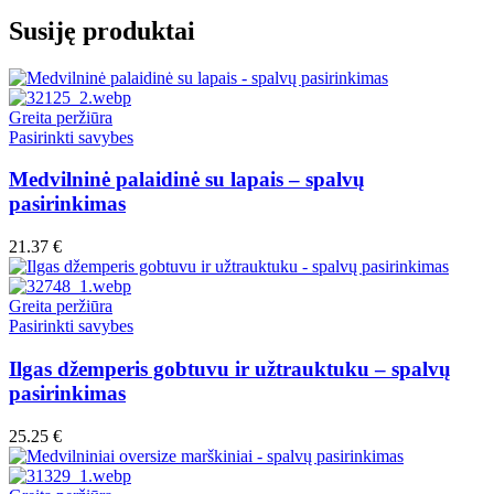
Susiję produktai
Greita peržiūra
This
Pasirinkti savybes
product
has
Medvilninė palaidinė su lapais – spalvų
multiple
pasirinkimas
variants.
The
21.37
€
options
may
be
Greita peržiūra
chosen
This
Pasirinkti savybes
on
product
the
has
Ilgas džemperis gobtuvu ir užtrauktuku – spalvų
product
multiple
pasirinkimas
page
variants.
The
25.25
€
options
may
be