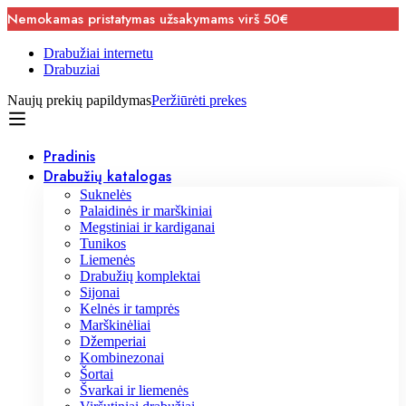
Nemokamas pristatymas užsakymams virš 50€
Drabužiai internetu
Drabuziai
Naujų prekių papildymas
Peržiūrėti prekes
Pradinis
Drabužių katalogas
Suknelės
Palaidinės ir marškiniai
Megstiniai ir kardiganai
Tunikos
Liemenės
Drabužių komplektai
Sijonai
Kelnės ir tamprės
Marškinėliai
Džemperiai
Kombinezonai
Šortai
Švarkai ir liemenės