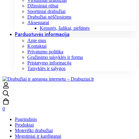
Viršutiniai drabužiai
Džinsiniai rūbai
Sportiniai drabužiai
Drabužiai nėščiosioms
Aksesuarai
Kepurės, šalikai, pirštinės
Parduotuvės informacija
Apie mus
Kontaktai
Privatumo politika
Gražinimo taisyklės ir forma
Pristatymo informacija
Taisyklės ir sąlygos
0
Pagrindinis
Produktai
Moteriški drabužiai
Megstiniai ir kardiganai