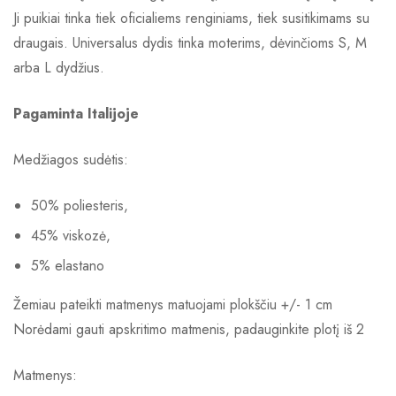
Ji puikiai tinka tiek oficialiems renginiams, tiek susitikimams su
draugais. Universalus dydis tinka moterims, dėvinčioms S, M
arba L dydžius.
Pagaminta Italijoje
Medžiagos sudėtis:
50% poliesteris,
45% viskozė,
5% elastano
Žemiau pateikti matmenys matuojami plokščiu +/- 1 cm
Norėdami gauti apskritimo matmenis, padauginkite plotį iš 2
Matmenys: