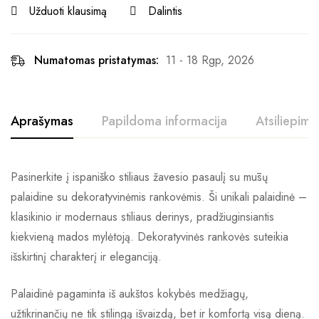
Užduoti klausimą
Dalintis
Numatomas pristatymas:
11 - 18 Rgp, 2026
Aprašymas
Papildoma informacija
Atsiliepimai
Pasinerkite į ispaniško stiliaus žavesio pasaulį su mūsų
palaidine su dekoratyvinėmis rankovėmis. Ši unikali palaidinė –
klasikinio ir modernaus stiliaus derinys, pradžiuginsiantis
kiekvieną mados mylėtoją. Dekoratyvinės rankovės suteikia
išskirtinį charakterį ir eleganciją.
Palaidinė pagaminta iš aukštos kokybės medžiagų,
užtikrinančių ne tik stilingą išvaizdą, bet ir komfortą visą dieną.