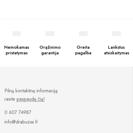
Nemokamas
Grąžinimo
Greita
Lankstus
pristatymas
garantija
pagalba
atsiskaitymas
Pilną kontaktinę informaciją
rasite
paspaudę čią!
0 607 74987
info@drabuziai.lt