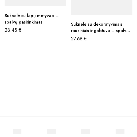
Suknelė su lapų motyvais –
spalvų pasirinkimas
Suknelė su dekoratyviniais
28.45
€
raukiniais ir gobtuvu – spalvų
pasirinkimas
27.68
€