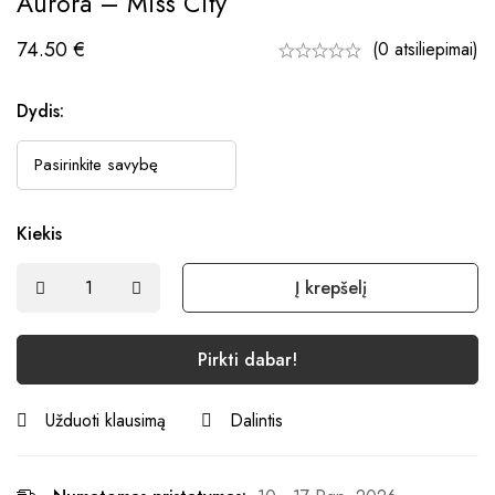
Aurora – Miss City
74.50
€
(0 atsiliepimai)
Dydis:
Kiekis
Į krepšelį
Pirkti dabar!
Užduoti klausimą
Dalintis