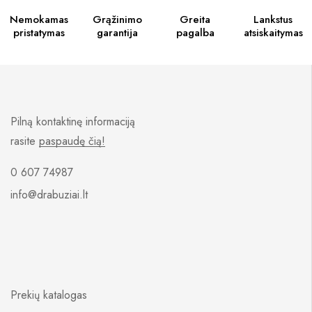
Nemokamas
Grąžinimo
Greita
Lankstus
pristatymas
garantija
pagalba
atsiskaitymas
Pilną kontaktinę informaciją
rasite
paspaudę čią!
0 607 74987
info@drabuziai.lt
Prekių katalogas