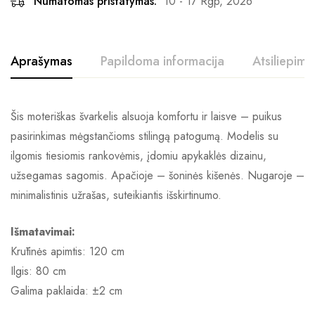
Numatomas pristatymas:
10 - 17 Rgp, 2026
Aprašymas
Papildoma informacija
Atsiliepimai
Šis moteriškas švarkelis alsuoja komfortu ir laisve – puikus
pasirinkimas mėgstančioms stilingą patogumą. Modelis su
ilgomis tiesiomis rankovėmis, įdomiu apykaklės dizainu,
užsegamas sagomis. Apačioje – šoninės kišenės. Nugaroje –
minimalistinis užrašas, suteikiantis išskirtinumo.
Išmatavimai:
Krūtinės apimtis: 120 cm
Ilgis: 80 cm
Galima paklaida: ±2 cm