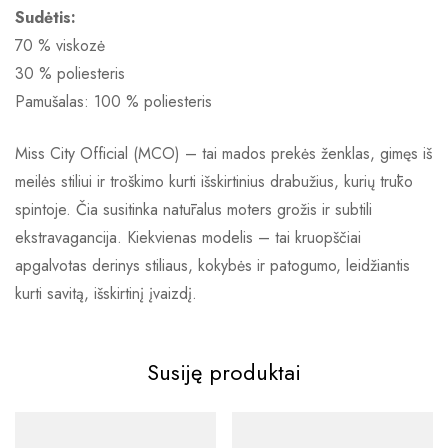
Sudėtis:
70 % viskozė
30 % poliesteris
Pamušalas: 100 % poliesteris
Miss City Official (MCO) – tai mados prekės ženklas, gimęs iš
meilės stiliui ir troškimo kurti išskirtinius drabužius, kurių trūko
spintoje. Čia susitinka natūralus moters grožis ir subtili
ekstravagancija. Kiekvienas modelis – tai kruopščiai
apgalvotas derinys stiliaus, kokybės ir patogumo, leidžiantis
kurti savitą, išskirtinį įvaizdį.
Susiję produktai